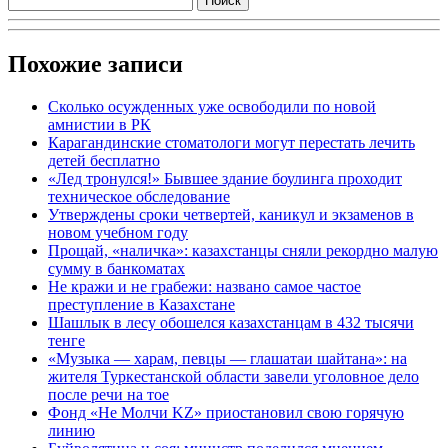
Похожие записи
Сколько осужденных уже освободили по новой
амнистии в РК
Карагандинские стоматологи могут перестать лечить
детей бесплатно
«Лед тронулся!» Бывшее здание боулинга проходит
техническое обследование
Утверждены сроки четвертей, каникул и экзаменов в
новом учебном году
Прощай, «наличка»: казахстанцы сняли рекордно малую
сумму в банкоматах
Не кражи и не грабежи: названо самое частое
преступление в Казахстане
Шашлык в лесу обошелся казахстанцам в 432 тысячи
тенге
«Музыка — харам, певцы — глашатаи шайтана»: на
жителя Туркестанской области завели уголовное дело
после речи на тое
Фонд «Не Молчи KZ» приостановил свою горячую
линию