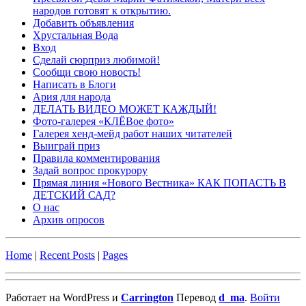
народов готовят к открытию.
Добавить объявления
Хрустальная Вода
Вход
Сделай сюрприз любимой!
Сообщи свою новость!
Написать в Блоги
Ария для народа
ДЕЛАТЬ ВИДЕО МОЖЕТ КАЖДЫЙ!
Фото-галерея «КЛЁВое фото»
Галерея хенд-мейд работ наших читателей
Выиграй приз
Правила комментирования
Задай вопрос прокурору
Прямая линия «Нового Вестника» КАК ПОПАСТЬ В
ДЕТСКИЙ САД?
О нас
Архив опросов
Home
|
Recent Posts
|
Pages
Работает на WordPress и
Carrington
Перевод
d_ma
.
Войти