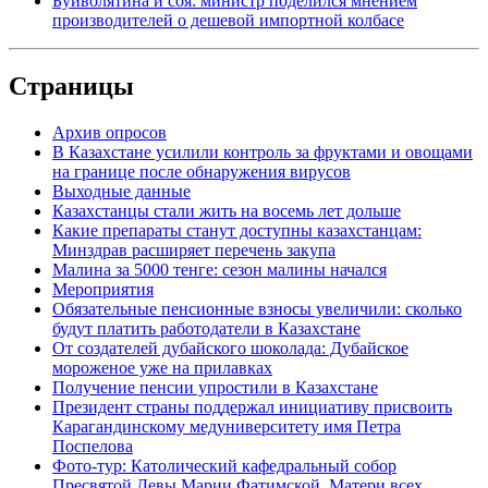
Буйволятина и соя: министр поделился мнением
производителей о дешевой импортной колбасе
Страницы
Архив опросов
В Казахстане усилили контроль за фруктами и овощами
на границе после обнаружения вирусов
Выходные данные
Казахстанцы стали жить на восемь лет дольше
Какие препараты станут доступны казахстанцам:
Минздрав расширяет перечень закупа
Малина за 5000 тенге: сезон малины начался
Мероприятия
Обязательные пенсионные взносы увеличили: сколько
будут платить работодатели в Казахстане
От создателей дубайского шоколада: Дубайское
мороженое уже на прилавках
Получение пенсии упростили в Казахстане
Президент страны поддержал инициативу присвоить
Карагандинскому медуниверситету имя Петра
Поспелова
Фото-тур: Католический кафедральный собор
Пресвятой Девы Марии Фатимской, Матери всех