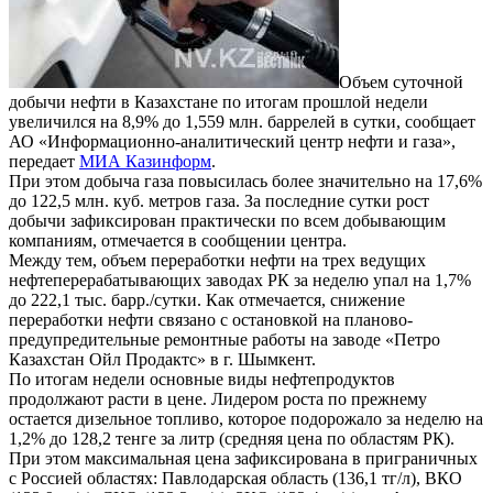
Объем суточной
добычи нефти в Казахстане по итогам прошлой недели
увеличился на 8,9% до 1,559 млн. баррелей в сутки, сообщает
АО «Информационно-аналитический центр нефти и газа»,
передает
МИА Казинформ
.
При этом добыча газа повысилась более значительно на 17,6%
до 122,5 млн. куб. метров газа. За последние сутки рост
добычи зафиксирован практически по всем добывающим
компаниям, отмечается в сообщении центра.
Между тем, объем переработки нефти на трех ведущих
нефтеперерабатывающих заводах РК за неделю упал на 1,7%
до 222,1 тыс. барр./сутки. Как отмечается, снижение
переработки нефти связано с остановкой на планово-
предупредительные ремонтные работы на заводе «Петро
Казахстан Ойл Продактс» в г. Шымкент.
По итогам недели основные виды нефтепродуктов
продолжают расти в цене. Лидером роста по прежнему
остается дизельное топливо, которое подорожало за неделю на
1,2% до 128,2 тенге за литр (средняя цена по областям РК).
При этом максимальная цена зафиксирована в приграничных
с Россией областях: Павлодарская область (136,1 тг/л), ВКО