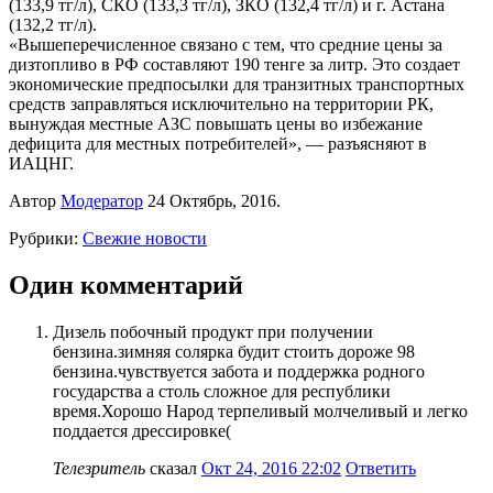
(133,9 тг/л), СКО (133,3 тг/л), ЗКО (132,4 тг/л) и г. Астана
(132,2 тг/л).
«Вышеперечисленное связано с тем, что средние цены за
дизтопливо в РФ составляют 190 тенге за литр. Это создает
экономические предпосылки для транзитных транспортных
средств заправляться исключительно на территории РК,
вынуждая местные АЗС повышать цены во избежание
дефицита для местных потребителей», — разъясняют в
ИАЦНГ.
Автор
Модератор
24 Октябрь, 2016.
Рубрики:
Свежие новости
Один комментарий
Дизель побочный продукт при получении
бензина.зимняя солярка будит стоить дороже 98
бензина.чувствуется забота и поддержка родного
государства а столь сложное для республики
время.Хорошо Народ терпеливый молчеливый и легко
поддается дрессировке(
Телезритель
сказал
Окт 24, 2016 22:02
Ответить