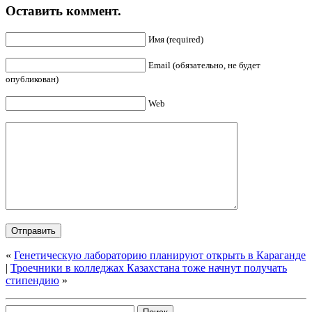
Оставить коммент.
Имя (required)
Email (обязательно, не будет
опубликован)
Web
«
Генетическую лабораторию планируют открыть в Караганде
|
Троечники в колледжах Казахстана тоже начнут получать
стипендию
»