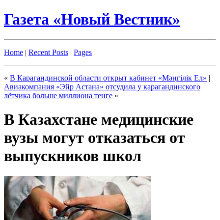
Газета «Новый Вестник»
Home
|
Recent Posts
|
Pages
«
В Карагандинской области открыт кабинет «Мәңгілік Ел»
|
Авиакомпания «Эйр Астана» отсудила у карагандинского
лётчика больше миллиона тенге
»
В Казахстане медицинские
вузы могут отказаться от
выпускников школ