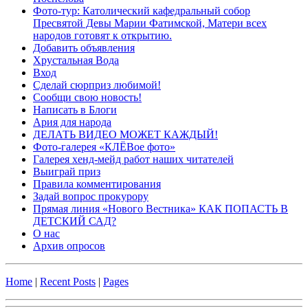
Фото-тур: Католический кафедральный собор
Пресвятой Девы Марии Фатимской, Матери всех
народов готовят к открытию.
Добавить объявления
Хрустальная Вода
Вход
Сделай сюрприз любимой!
Сообщи свою новость!
Написать в Блоги
Ария для народа
ДЕЛАТЬ ВИДЕО МОЖЕТ КАЖДЫЙ!
Фото-галерея «КЛЁВое фото»
Галерея хенд-мейд работ наших читателей
Выиграй приз
Правила комментирования
Задай вопрос прокурору
Прямая линия «Нового Вестника» КАК ПОПАСТЬ В
ДЕТСКИЙ САД?
О нас
Архив опросов
Home
|
Recent Posts
|
Pages