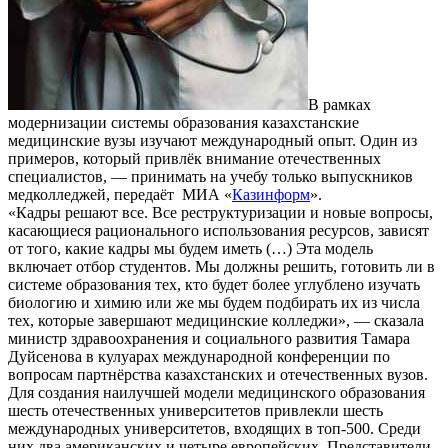
В рамках
модернизации системы образования казахстанские
медицинские вузы изучают международный опыт. Один из
примеров, который привлёк внимание отечественных
специалистов, — принимать на учебу только выпускников
медколледжей, передаёт МИА «
Казинформ
».
«Кадры решают все. Все реструктуризации и новые вопросы,
касающиеся рационального использования ресурсов, зависят
от того, какие кадры мы будем иметь (…) Эта модель
включает отбор студентов. Мы должны решить, готовить ли в
системе образования тех, кто будет более углублено изучать
биологию и химию или же мы будем подбирать их из числа
тех, которые завершают медицинские колледжи», — сказала
министр здравоохранения и социального развития Тамара
Дуйсенова в кулуарах международной конференции по
вопросам партнёрства казахстанских и отечественных вузов.
Для создания наилучшей модели медицинского образования
шесть отечественных университетов привлекли шесть
международных университетов, входящих в топ-500. Среди
них два американских и четыре европейских. Представители