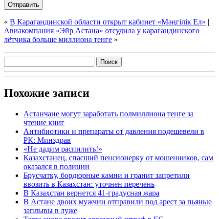
«
В Карагандинской области открыт кабинет «Мәңгілік Ел»
|
Авиакомпания «Эйр Астана» отсудила у карагандинского
лётчика больше миллиона тенге
»
Похожие записи
Астанчане могут заработать полмиллиона тенге за
чтение книг
Антибиотики и препараты от давления подешевели в
РК: Минздрав
«Не дадим распилить!»
Казахстанец, спасший пенсионерку от мошенников, сам
оказался в полиции
Брусчатку, бордюрные камни и гранит запретили
ввозить в Казахстан: уточнен перечень
В Казахстан вернется 41-градусная жара
В Астане двоих мужчин отправили под арест за пьяные
заплывы в луже