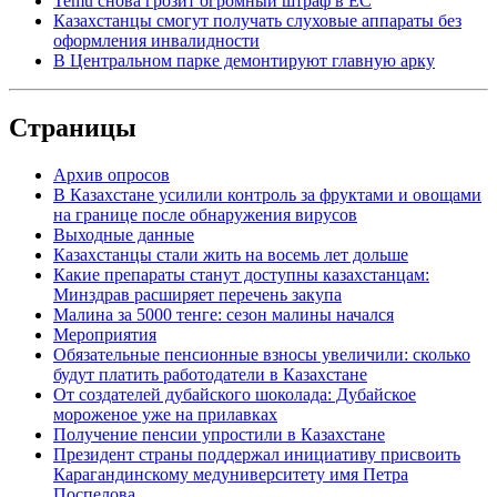
Temu снова грозит огромный штраф в ЕС
Казахстанцы смогут получать слуховые аппараты без
оформления инвалидности
В Центральном парке демонтируют главную арку
Страницы
Архив опросов
В Казахстане усилили контроль за фруктами и овощами
на границе после обнаружения вирусов
Выходные данные
Казахстанцы стали жить на восемь лет дольше
Какие препараты станут доступны казахстанцам:
Минздрав расширяет перечень закупа
Малина за 5000 тенге: сезон малины начался
Мероприятия
Обязательные пенсионные взносы увеличили: сколько
будут платить работодатели в Казахстане
От создателей дубайского шоколада: Дубайское
мороженое уже на прилавках
Получение пенсии упростили в Казахстане
Президент страны поддержал инициативу присвоить
Карагандинскому медуниверситету имя Петра
Поспелова