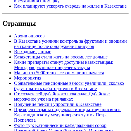
время ливня иномарку
Как планируют ускорять очередь на жилье в Казахстане
Страницы
Архив опросов
В Казахстане усилили контроль за фруктами и овощами
на границе после обнаружения вирусов
Выходные данные
Казахстанцы стали жить на восемь лет дольше
Какие препараты станут доступны казахстанцам:
Минздрав расширяет перечень закупа
Малина за 5000 тенге: сезон малины начался
Мероприятия
Обязательные пенсионные взносы увеличили: сколько
будут платить работодатели в Казахстане
От создателей дубайского шоколада: Дубайское
мороженое уже на прилавках
Получение пенсии упростили в Казахстане
Президент страны поддержал инициативу присвоить
Карагандинскому медуниверситету имя Петра
Поспелова
Фото-тур: Католический кафедральный собор
Пресвятой Девы Марии Фатимской, Матери всех