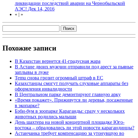
ликвидации последствий аварии на Чернобыльской
АЭС!
Дек 14, 2016
«
|
»
Похожие записи
В Казахстан вернется 41-градусная жара
В Астане двоих мужчин отправили под арест за пьяные
заплывы в луже
Temu снова грозит огромный штраф в ЕС
Казахстанцы смогут получать слуховые аппараты без
оформления инвалидности
В Центральном парке демонтируют главную арку
«Время покажет». Приживутся ли деревья, посаженные
в экопарке?
Бэби-бум в зоопарке Караганды: сразу у нескольких
животных родились малыши
День шахтера на новой концертной площадке Юго-
востока – обрадовались ли этой новости карагандинцы?
Астанчанка требует компенсацию за утонувшую во