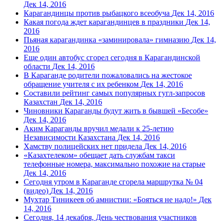
Дек 14, 2016
Карагандинцы против рыбацкого всеобуча
Дек 14, 2016
Какая погода ждет карагандинцев в праздники
Дек 14,
2016
Пьяная карагандинка «заминировала» гимназию
Дек 14,
2016
Еще один автобус сгорел сегодня в Карагандинской
области
Дек 14, 2016
В Караганде родители пожаловались на жестокое
обращение учителя с их ребенком
Дек 14, 2016
Составили рейтинг самых популярных гугл-запросов
Казахстан
Дек 14, 2016
Чиновники Караганды будут жить в бывшей «Бесобе»
Дек 14, 2016
Аким Караганды вручил медали к 25-летию
Независимости Казахстана
Дек 14, 2016
Хамству полицейских нет придела
Дек 14, 2016
«Казахтелеком» обещает дать службам такси
телефонные номера, максимально похожие на старые
Дек 14, 2016
Сегодня утром в Караганде сгорела маршрутка № 04
(видео)
Дек 14, 2016
Мухтар Тиникеев об амнистии: «Бояться не надо!»
Дек
14, 2016
Сегодня, 14 декабря, День чествования участников