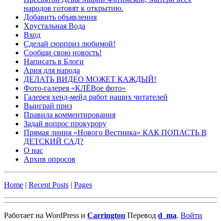
народов готовят к открытию.
Добавить объявления
Хрустальная Вода
Вход
Сделай сюрприз любимой!
Сообщи свою новость!
Написать в Блоги
Ария для народа
ДЕЛАТЬ ВИДЕО МОЖЕТ КАЖДЫЙ!
Фото-галерея «КЛЁВое фото»
Галерея хенд-мейд работ наших читателей
Выиграй приз
Правила комментирования
Задай вопрос прокурору
Прямая линия «Нового Вестника» КАК ПОПАСТЬ В
ДЕТСКИЙ САД?
О нас
Архив опросов
Home
|
Recent Posts
|
Pages
Работает на WordPress и
Carrington
Перевод
d_ma
.
Войти