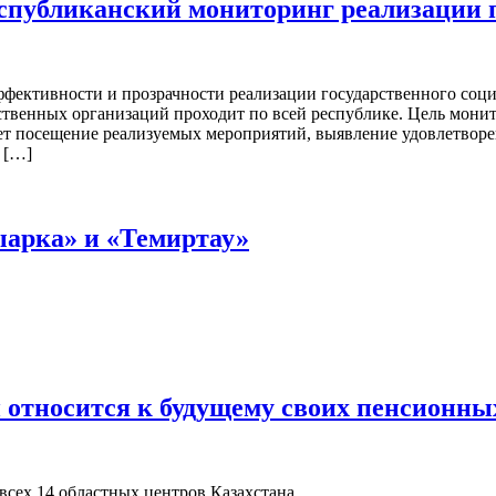
еспубликанский мониторинг реализации
тивности и прозрачности реализации государственного социал
твенных организаций проходит по всей республике. Цель мони
ет посещение реализуемых мероприятий, выявление удовлетворе
 […]
ыарка» и «Темиртау»
и относится к будущему своих пенсионн
всех 14 областных центров Казахстана.