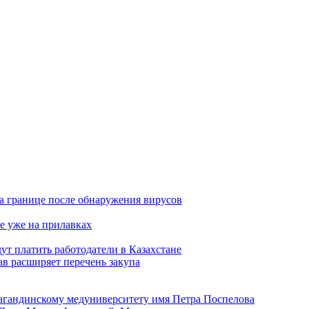
а границе после обнаружения вирусов
е уже на прилавках
ут платить работодатели в Казахстане
в расширяет перечень закупа
агандинскому медуниверситету имя Петра Поспелова