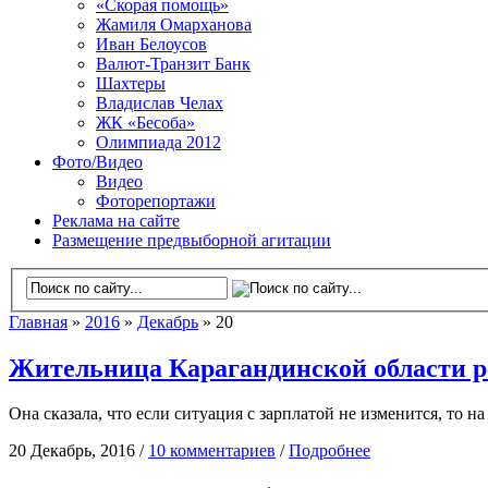
«Скорая помощь»
Жамиля Омарханова
Иван Белоусов
Валют-Транзит Банк
Шахтеры
Владислав Челах
ЖК «Бесоба»
Олимпиада 2012
Фото/Видео
Видео
Фоторепортажи
Реклама на сайте
Размещение предвыборной агитации
Главная
»
2016
»
Декабрь
» 20
Жительница Карагандинской области р
Она сказала, что если ситуация с зарплатой не изменится, то н
20 Декабрь, 2016 /
10 комментариев
/
Подробнее