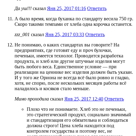
Да уш!!!
сказал
Янв 25, 2017 01:16
Ответить
А было время, когда буханка по стандарту весила 750 гр.
Скоро такими темпами от хлеба одна корочка останется.
zzz_001
сказал
Янв 25, 2017 03:33
Ответить
Не понимаю, о каких стандартах вы говорите? На
предприятиях, где готовят еду и проч булочки,
печеньки, имеется технолог. Проводится разработка
продукта, и хлеб или другие штучные изделия могут
быть любого веса. Единственное условие — при
реализации на ценнике вес изделия должен быть указан.
И у того же Ориона не всегда всё было ровно и гладко,
хотя, не спорю, после нескольких месяцев работы всё
наладилось и косяков стало меньше.
Мимо проходила
сказал
Янв 25, 2017 12:40
Ответить
Плохо что не понимаете. Хлеб это не печеньки,
это стратегический продукт, социально значимый
и стандартизация его обязательна и соблюдаться
должна строго! Цена хлеба находится под
контролем государства и поэтому вес, не