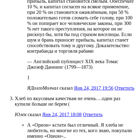
прибыль, капитал становится смелым. Обеспечьте
10 %, и капитал согласен на всякое применение,
при 20 % он становится оживлённым, при 50 %
положительно готов сломать себе голову, при 100
% он попирает все человеческие законы, при 300
% нет такого преступления, на которое он не
рискнул бы, хотя бы под страхом виселицы. Если
шум и брань приносят прибыль, капитал станет
способствовать тому и другому. Доказательство:
контрабанда и торговля рабами
— Английский публицист XIX века Томас
Джозеф Даннинг (1799—1873)
1
ЯДолгоМолчал
сказал
Янв 24, 2017 19:56
Ответить
Хлеб по вкусовым качествам не очень….один раз
купили больше не берем (
Юлек
сказал
Янв 24, 2017 18:08
Ответить
А «Орион» кстати был отличный. Я хлеба не
любитель, но многие из тех, кого знаю, покупали
именно «Орион»..