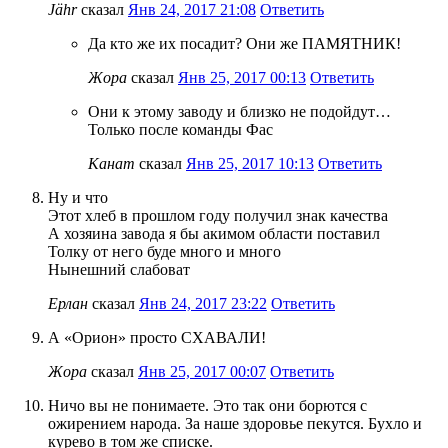
Jähr
сказал
Янв 24, 2017 21:08
Ответить
Да кто же их посадит? Они же ПАМЯТНИК!
Жора
сказал
Янв 25, 2017 00:13
Ответить
Они к этому заводу и близко не подойдут…
Только после команды Фас
Канат
сказал
Янв 25, 2017 10:13
Ответить
Ну и что
Этот хлеб в прошлом году получил знак качества
А хозяина завода я бы акимом области поставил
Толку от него буде много и много
Нынешний слабоват
Ерлан
сказал
Янв 24, 2017 23:22
Ответить
А «Орион» просто СХАВАЛИ!
Жора
сказал
Янв 25, 2017 00:07
Ответить
Ничо вы не понимаете. Это так они борются с
ожирением народа. За наше здоровье пекутся. Бухло и
курево в том же списке.