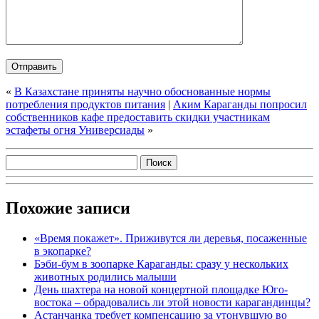
«
В Казахстане приняты научно обоснованные нормы
потребления продуктов питания
|
Аким Караганды попросил
собственников кафе предоставить скидки участникам
эстафеты огня Универсиады
»
Похожие записи
«Время покажет». Приживутся ли деревья, посаженные
в экопарке?
Бэби-бум в зоопарке Караганды: сразу у нескольких
животных родились малыши
День шахтера на новой концертной площадке Юго-
востока – обрадовались ли этой новости карагандинцы?
Астанчанка требует компенсацию за утонувшую во