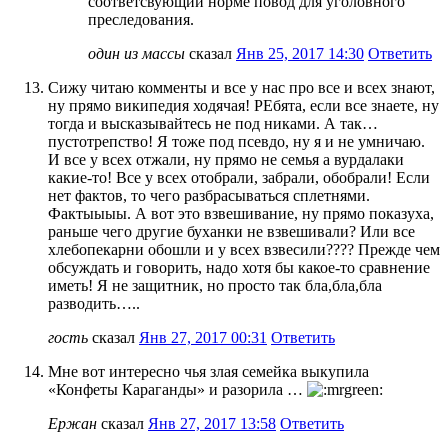
соответсвующий норме повод для уголовного
преследования.
один из массы
сказал
Янв 25, 2017 14:30
Ответить
Сижу читаю комменты и все у нас про все и всех знают,
ну прямо википедия ходячая! РЕбята, если все знаете, ну
тогда и высказывайтесь не под никами. А так…
пустотрепство! Я тоже под псевдо, ну я и не умничаю.
И все у всех отжали, ну прямо не семья а вурдалаки
какие-то! Все у всех отобрали, забрали, обобрали! Если
нет фактов, то чего разбрасываться сплетнями.
Фактыыыы. А вот это взвешивание, ну прямо показуха,
раньше чего другие буханки не взвешивали? Или все
хлебопекарни обошли и у всех взвесили???? Прежде чем
обсуждать и говорить, надо хотя бы какое-то сравнение
иметь! Я не защитник, но просто так бла,бла,бла
разводить…..
гость
сказал
Янв 27, 2017 00:31
Ответить
Мне вот интересно чья злая семейка выкупила
«Конфеты Караганды» и разорила …
Ержан
сказал
Янв 27, 2017 13:58
Ответить