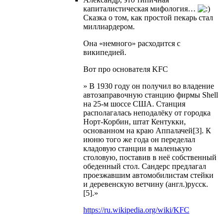
капиталистическая мифология…
Сказка о том, как простой пекарь стал
миллиардером.
Она «немного» расходится с
википедией.
Вот про основателя KFC
» В 1930 году он получил во владение
автозаправочную станцию фирмы Shell
на 25-м шоссе США. Станция
располагалась неподалёку от городка
Норт-Корбин, штат Кентукки,
основанном на краю Аппалачей[3]. К
июню того же года он переделал
кладовую станции в маленькую
столовую, поставив в неё собственный
обеденный стол. Сандерс предлагал
проезжавшим автомобилистам стейки
и деревенскую ветчину (англ.)русск.
[5].»
https://ru.wikipedia.org/wiki/KFC