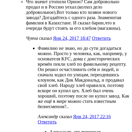
Что значит утопили Орион? Сам добровольно
продал и в Россию уехал.(колхоз дело
добровольное).Вот только кто хозяин нового
завода? Догадайтесь с одного раза. Знаменитая
фамилия в Казахстане. И сказал барин,что в
очереди будут стоять за его хлебом (магазины).
Чукча
сказал
Янв 24, 2017 18:47
Ответить
Фамилию не знаю, но до сути догадаться
можно. Просто у человека, как, например, у
основателя KFC, дома с доисторических
времён пекли хлеб по фамильному рецепту.
Он решил осчастливить себя и людей, и
сначала ходил по улицам, переодевшись
клоуном, как Дик Макдональд, и продавал
свой хлеб. Народу хлеб нравился, поэтому
вскоре он купил цех. Хлеб был очень
хороший, поэтому после он купил завод. Как
же ещё в мире можно стать известным
бизнесменом?..
Александр
сказал
Янв 24, 2017 22:16
Ответить
Александр, это типичная