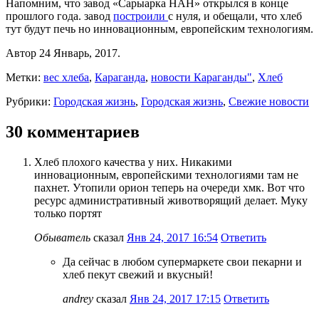
Напомним, что завод «Сарыарка НАН» открылся в конце
прошлого года. завод
построили
с нуля, и обещали, что хлеб
тут будут печь но инновационным, европейским технологиям.
Автор 24 Январь, 2017.
Метки:
вес хлеба
,
Караганда
,
новости Караганды"
,
Хлеб
Рубрики:
Городская жизнь
,
Городская жизнь
,
Свежие новости
30 комментариев
Хлеб плохого качества у них. Никакими
инновационным, европейскими технологиями там не
пахнет. Утопили орион теперь на очереди хмк. Вот что
ресурс административный животворящий делает. Муку
только портят
Обыватель
сказал
Янв 24, 2017 16:54
Ответить
Да сейчас в любом супермаркете свои пекарни и
хлеб пекут свежий и вкусный!
andrey
сказал
Янв 24, 2017 17:15
Ответить