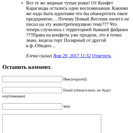
Все те же жирные тупые рожи! От Конфет
Караганды остались одни воспоминания. Какими
же надо быть идиотами что бы обанкротить такое
предприятие… Почему Новый Вестник ничего не
писал на эту животрепешущюю тему??? Что
теперь случилось с территорией бывшей фабрики
???Права на конфеты уже продали, это я точно
знаю, видела торт Полярный от другой
к.ф..Обидно…
Елена
сказал
Янв 29, 2017 11:32
Ответить
Оставить коммент.
Имя (required)
Email (обязательно, не будет
опубликован)
Web