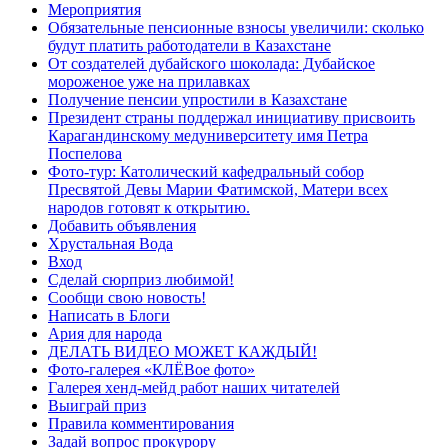
Мероприятия
Обязательные пенсионные взносы увеличили: сколько
будут платить работодатели в Казахстане
От создателей дубайского шоколада: Дубайское
мороженое уже на прилавках
Получение пенсии упростили в Казахстане
Президент страны поддержал инициативу присвоить
Карагандинскому медуниверситету имя Петра
Поспелова
Фото-тур: Католический кафедральный собор
Пресвятой Девы Марии Фатимской, Матери всех
народов готовят к открытию.
Добавить объявления
Хрустальная Вода
Вход
Сделай сюрприз любимой!
Сообщи свою новость!
Написать в Блоги
Ария для народа
ДЕЛАТЬ ВИДЕО МОЖЕТ КАЖДЫЙ!
Фото-галерея «КЛЁВое фото»
Галерея хенд-мейд работ наших читателей
Выиграй приз
Правила комментирования
Задай вопрос прокурору