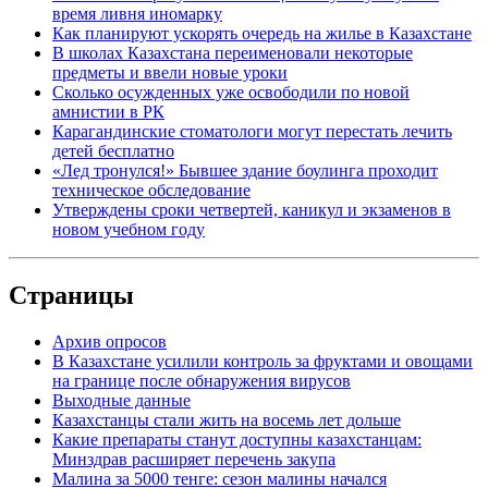
время ливня иномарку
Как планируют ускорять очередь на жилье в Казахстане
В школах Казахстана переименовали некоторые
предметы и ввели новые уроки
Сколько осужденных уже освободили по новой
амнистии в РК
Карагандинские стоматологи могут перестать лечить
детей бесплатно
«Лед тронулся!» Бывшее здание боулинга проходит
техническое обследование
Утверждены сроки четвертей, каникул и экзаменов в
новом учебном году
Страницы
Архив опросов
В Казахстане усилили контроль за фруктами и овощами
на границе после обнаружения вирусов
Выходные данные
Казахстанцы стали жить на восемь лет дольше
Какие препараты станут доступны казахстанцам:
Минздрав расширяет перечень закупа
Малина за 5000 тенге: сезон малины начался