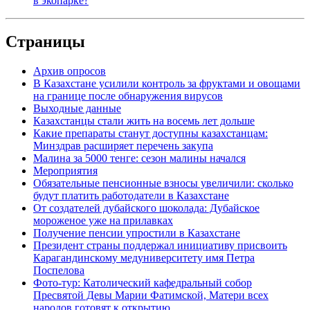
в экопарке?
Страницы
Архив опросов
В Казахстане усилили контроль за фруктами и овощами
на границе после обнаружения вирусов
Выходные данные
Казахстанцы стали жить на восемь лет дольше
Какие препараты станут доступны казахстанцам:
Минздрав расширяет перечень закупа
Малина за 5000 тенге: сезон малины начался
Мероприятия
Обязательные пенсионные взносы увеличили: сколько
будут платить работодатели в Казахстане
От создателей дубайского шоколада: Дубайское
мороженое уже на прилавках
Получение пенсии упростили в Казахстане
Президент страны поддержал инициативу присвоить
Карагандинскому медуниверситету имя Петра
Поспелова
Фото-тур: Католический кафедральный собор
Пресвятой Девы Марии Фатимской, Матери всех
народов готовят к открытию.