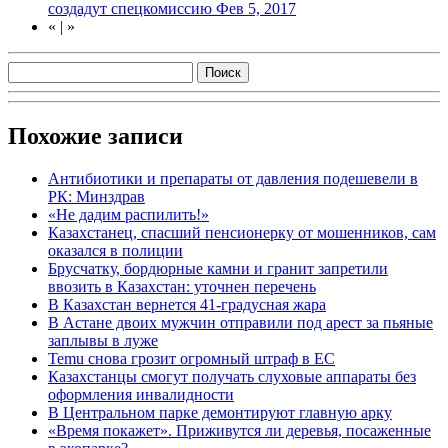
создадут спецкомиссию
Фев 5, 2017
«
|
»
Похожие записи
Антибиотики и препараты от давления подешевели в
РК: Минздрав
«Не дадим распилить!»
Казахстанец, спасший пенсионерку от мошенников, сам
оказался в полиции
Брусчатку, бордюрные камни и гранит запретили
ввозить в Казахстан: уточнен перечень
В Казахстан вернется 41-градусная жара
В Астане двоих мужчин отправили под арест за пьяные
заплывы в луже
Temu снова грозит огромный штраф в ЕС
Казахстанцы смогут получать слуховые аппараты без
оформления инвалидности
В Центральном парке демонтируют главную арку
«Время покажет». Приживутся ли деревья, посаженные