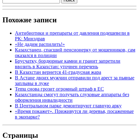
Похожие записи
Антибиотики и препараты от давления подешевели в
РК: Минздрав
«Не дадим распилить!»
Казахстанец, спасший пенсионерку от мошенников, сам
оказался в полиции
Брусчатку, бордюрные камни и гранит запретили
ввозить в Казахстан: уточнен перечень
В Казахстан вернется 41-градусная жара
В Астане двоих мужчин отправили под арест за пьяные
заплывы в луже
Temu снова грозит огромный штраф в ЕС
Казахстанцы смогут получать слуховые аппараты без
оформления инвалидности
В Центральном парке демонтируют главную арку
«Время покажет». Приживутся ли деревья, посаженные
в экопарке?
Страницы