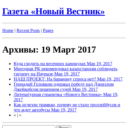
Газета «Новый Вестник»
Home
|
Recent Posts
|
Pages
Архивы: 19 Март 2017
Куда сходить на весенних каникулах
Мар 19, 2017
Минздрав РК рекомендовал казахстанцам соблюдать
гигиену на Наурызе
Мар 19, 2017
НАШ ПРОЕКТ: На баранину спроса нет?
Мар 19, 2017
Геннадий Головкин одержал победу над Дэниэлом
Джейкобсом решением судей
Мар 19, 2017
Литературная страничка «Нового Вестника»
Мар 19,
2017
Как исчезли трамваи, почему не стало троллейбусов и
что ждет автобусы
Мар 19, 2017
«
|
»