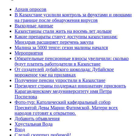
Архив опросов
В Казахстане усилили контроль за фруктами и овощами
на границе после обнаружения вирусов
Выходные данные
Казахстанцы стали жить на восемь лет дольше
Какие препараты станут доступны казахстанцам:
Минздрав расширяет перечень закупа
Малина за 5000 тенге: сезон малины начался
Мероприятия
Обязательные пенсионные взносы увеличили: сколько
будут платить работодатели в Казахстане
От создателей дубайского шоколада: Дубайское
мороженое уже на прилавках
Получение пенсии упростили в Казахстане
Президент страны поддержал инициативу присвоить
Карагандинскому медуниверситету имя Петра
Поспелова
Фото-тур: Католический кафедральный собор
Пресвятой Девы Марии Фатимской, Матери всех
народов готовят к открытию.
Добавить объявления
Хрустальная Вода
Вход
Сделай сюрприз любимой!