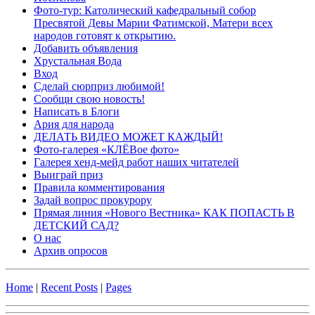
Фото-тур: Католический кафедральный собор
Пресвятой Девы Марии Фатимской, Матери всех
народов готовят к открытию.
Добавить объявления
Хрустальная Вода
Вход
Сделай сюрприз любимой!
Сообщи свою новость!
Написать в Блоги
Ария для народа
ДЕЛАТЬ ВИДЕО МОЖЕТ КАЖДЫЙ!
Фото-галерея «КЛЁВое фото»
Галерея хенд-мейд работ наших читателей
Выиграй приз
Правила комментирования
Задай вопрос прокурору
Прямая линия «Нового Вестника» КАК ПОПАСТЬ В
ДЕТСКИЙ САД?
О нас
Архив опросов
Home
|
Recent Posts
|
Pages