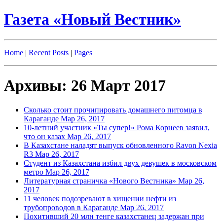
Газета «Новый Вестник»
Home
|
Recent Posts
|
Pages
Архивы: 26 Март 2017
Сколько стоит прочипировать домашнего питомца в
Караганде
Мар 26, 2017
10-летний участник «Ты супер!» Рома Корнеев заявил,
что он казах
Мар 26, 2017
В Казахстане наладят выпуск обновленного Ravon Nexia
R3‍
Мар 26, 2017
Студент из Казахстана избил двух девушек в московском
метро
Мар 26, 2017
Литературная страничка «Нового Вестника»
Мар 26,
2017
11 человек подозревают в хищении нефти из
трубопроводов в Караганде
Мар 26, 2017
Похитивший 20 млн тенге казахстанец задержан при