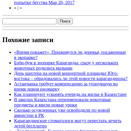
попытке бегства
Мар 26, 2017
«
|
»
Похожие записи
«Время покажет». Приживутся ли деревья, посаженные
в экопарке?
Бэби-бум в зоопарке Караганды: сразу у нескольких
животных родились малыши
День шахтера на новой концертной площадке Юго-
востока – обрадовались ли этой новости карагандинцы?
Астанчанка требует компенсацию за утонувшую во
время ливня иномарку
Как планируют ускорять очередь на жилье в Казахстане
В школах Казахстана переименовали некоторые
предметы и ввели новые уроки
Сколько осужденных уже освободили по новой
амнистии в РК
Карагандинские стоматологи могут перестать лечить
детей бесплатно