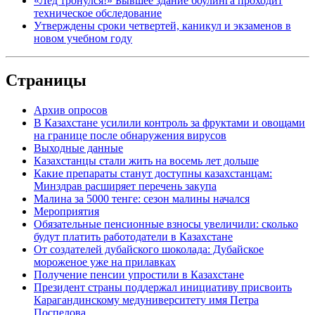
«Лед тронулся!» Бывшее здание боулинга проходит
техническое обследование
Утверждены сроки четвертей, каникул и экзаменов в
новом учебном году
Страницы
Архив опросов
В Казахстане усилили контроль за фруктами и овощами
на границе после обнаружения вирусов
Выходные данные
Казахстанцы стали жить на восемь лет дольше
Какие препараты станут доступны казахстанцам:
Минздрав расширяет перечень закупа
Малина за 5000 тенге: сезон малины начался
Мероприятия
Обязательные пенсионные взносы увеличили: сколько
будут платить работодатели в Казахстане
От создателей дубайского шоколада: Дубайское
мороженое уже на прилавках
Получение пенсии упростили в Казахстане
Президент страны поддержал инициативу присвоить
Карагандинскому медуниверситету имя Петра
Поспелова