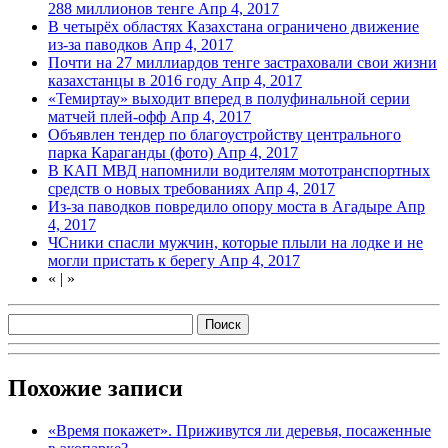
288 миллионов тенге
Апр 4, 2017
В четырёх областях Казахстана ограничено движение
из-за паводков
Апр 4, 2017
Почти на 27 миллиардов тенге застраховали свои жизни
казахстанцы в 2016 году
Апр 4, 2017
«Темиртау» выходит вперед в полуфинальной серии
матчей плей-офф
Апр 4, 2017
Объявлен тендер по благоустройству центрального
парка Караганды (фото)
Апр 4, 2017
В КАП МВД напомнили водителям мототранспортных
средств о новых требованиях
Апр 4, 2017
Из-за паводков повредило опору моста в Агадыре
Апр
4, 2017
ЧСники спасли мужчин, которые плыли на лодке и не
могли пристать к берегу
Апр 4, 2017
«
|
»
Похожие записи
«Время покажет». Приживутся ли деревья, посаженные