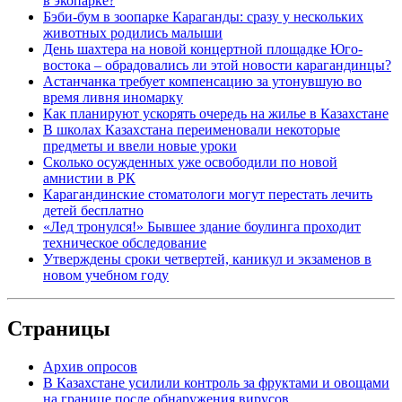
в экопарке?
Бэби-бум в зоопарке Караганды: сразу у нескольких
животных родились малыши
День шахтера на новой концертной площадке Юго-
востока – обрадовались ли этой новости карагандинцы?
Астанчанка требует компенсацию за утонувшую во
время ливня иномарку
Как планируют ускорять очередь на жилье в Казахстане
В школах Казахстана переименовали некоторые
предметы и ввели новые уроки
Сколько осужденных уже освободили по новой
амнистии в РК
Карагандинские стоматологи могут перестать лечить
детей бесплатно
«Лед тронулся!» Бывшее здание боулинга проходит
техническое обследование
Утверждены сроки четвертей, каникул и экзаменов в
новом учебном году
Страницы
Архив опросов
В Казахстане усилили контроль за фруктами и овощами
на границе после обнаружения вирусов