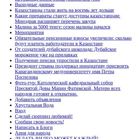
Выходные данные
Казахстанцы стали жить на восемь лет дольше
Какие препараты станут доступны казахстанцам:
Минздрав расширяет перечень закупа
Малина за 5000 тенге: сезон малины начался
Мероприятия
Обязательные пенсионные взносы увеличили: сколько
будут платить работодатели в Казахстане
От создателей дубайского шоколада: Дубайское
мороженое уже на прилавках
Получение пенсии упростили в Казахстане
Президент страны поддержал инициативу присвоить
Карагандинскому медуниверситету имя Петра
Поспелова
Фото-тур: Католический кафедральный собор
Пресвятой Девы Марии Фатимской, Матери всех
народов готовят к открытию.
Добавить объявления
Хрустальная Вода
Вход
Сделай сюрприз любимой!
Сообщи свою новость!
Написать в Блоги
Ария для народа
ДЕЛАТЬ ВИДЕО МОЖЕТ КАЖДЫЙ!