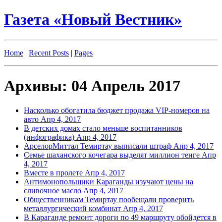
Газета «Новый Вестник»
Home
|
Recent Posts
|
Pages
Архивы: 04 Апрель 2017
Насколько обогатила бюджет продажа VIP-номеров на
авто
Апр 4, 2017
В детских домах стало меньше воспитанников
(инфографика)
Апр 4, 2017
АрселорМиттал Темиртау выписали штраф
Апр 4, 2017
Семье шаханского кочегара выделят миллион тенге
Апр
4, 2017
Вместе в пролете
Апр 4, 2017
Антимонопольщики Караганды изучают цены на
сливочное масло
Апр 4, 2017
Общественникам Темиртау пообещали проверить
металлургический комбинат
Апр 4, 2017
В Караганде ремонт дороги по 49 маршруту обойдется в