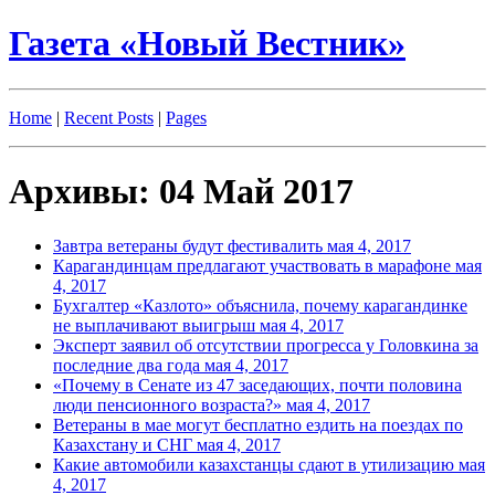
Газета «Новый Вестник»
Home
|
Recent Posts
|
Pages
Архивы: 04 Май 2017
Завтра ветераны будут фестивалить
мая 4, 2017
Карагандинцам предлагают участвовать в марафоне
мая
4, 2017
Бухгалтер «Казлото» объяснила, почему карагандинке
не выплачивают выигрыш
мая 4, 2017
Эксперт заявил об отсутствии прогресса у Головкина за
последние два года
мая 4, 2017
«Почему в Сенате из 47 заседающих, почти половина
люди пенсионного возраста?»
мая 4, 2017
Ветераны в мае могут бесплатно ездить на поездах по
Казахстану и СНГ
мая 4, 2017
Какие автомобили казахстанцы сдают в утилизацию
мая
4, 2017