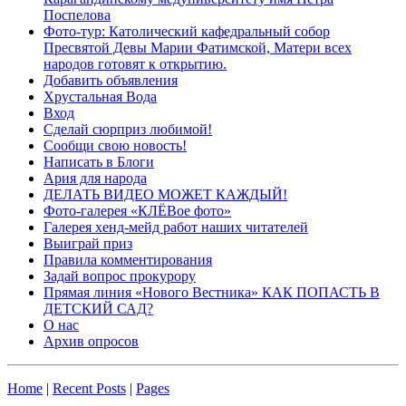
Поспелова
Фото-тур: Католический кафедральный собор
Пресвятой Девы Марии Фатимской, Матери всех
народов готовят к открытию.
Добавить объявления
Хрустальная Вода
Вход
Сделай сюрприз любимой!
Сообщи свою новость!
Написать в Блоги
Ария для народа
ДЕЛАТЬ ВИДЕО МОЖЕТ КАЖДЫЙ!
Фото-галерея «КЛЁВое фото»
Галерея хенд-мейд работ наших читателей
Выиграй приз
Правила комментирования
Задай вопрос прокурору
Прямая линия «Нового Вестника» КАК ПОПАСТЬ В
ДЕТСКИЙ САД?
О нас
Архив опросов
Home
|
Recent Posts
|
Pages