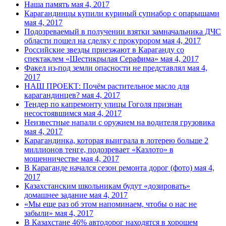
Наша память
мая 4, 2017
Карагандинцы купили куриный супнабор с опарышами
мая 4, 2017
Подозреваемый в получении взятки замначальника ДЧС
области пошел на сделку с прокурором
мая 4, 2017
Российские звезды приезжают в Караганду со
спектаклем «Шестикрылая Серафима»
мая 4, 2017
Факел из-под земли опасности не представлял
мая 4,
2017
НАШ ПРОЕКТ: Почём растительное масло для
карагандинцев?
мая 4, 2017
Тендер по капремонту улицы Гоголя признан
несостоявшимся
мая 4, 2017
Неизвестные напали с оружием на водителя грузовика
мая 4, 2017
Карагандинка, которая выиграла в лотерею больше 2
миллионов тенге, подозревает «Казлото» в
мошенничестве
мая 4, 2017
В Караганде начался сезон ремонта дорог (фото)
мая 4,
2017
Казахстанским школьникам будут «дозировать»
домашнее задание
мая 4, 2017
«Мы еще раз об этом напоминаем, чтобы о нас не
забыли»
мая 4, 2017
В Казахстане 46% автодорог находятся в хорошем