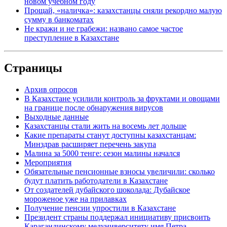
новом учебном году
Прощай, «наличка»: казахстанцы сняли рекордно малую
сумму в банкоматах
Не кражи и не грабежи: названо самое частое
преступление в Казахстане
Страницы
Архив опросов
В Казахстане усилили контроль за фруктами и овощами
на границе после обнаружения вирусов
Выходные данные
Казахстанцы стали жить на восемь лет дольше
Какие препараты станут доступны казахстанцам:
Минздрав расширяет перечень закупа
Малина за 5000 тенге: сезон малины начался
Мероприятия
Обязательные пенсионные взносы увеличили: сколько
будут платить работодатели в Казахстане
От создателей дубайского шоколада: Дубайское
мороженое уже на прилавках
Получение пенсии упростили в Казахстане
Президент страны поддержал инициативу присвоить
Карагандинскому медуниверситету имя Петра