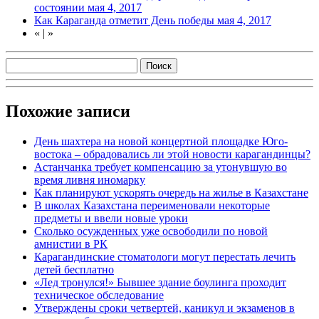
состоянии
мая 4, 2017
Как Караганда отметит День победы
мая 4, 2017
«
|
»
Похожие записи
День шахтера на новой концертной площадке Юго-
востока – обрадовались ли этой новости карагандинцы?
Астанчанка требует компенсацию за утонувшую во
время ливня иномарку
Как планируют ускорять очередь на жилье в Казахстане
В школах Казахстана переименовали некоторые
предметы и ввели новые уроки
Сколько осужденных уже освободили по новой
амнистии в РК
Карагандинские стоматологи могут перестать лечить
детей бесплатно
«Лед тронулся!» Бывшее здание боулинга проходит
техническое обследование
Утверждены сроки четвертей, каникул и экзаменов в