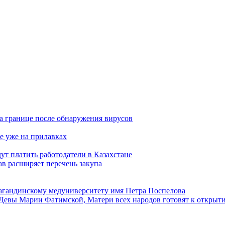
а границе после обнаружения вирусов
е уже на прилавках
ут платить работодатели в Казахстане
в расширяет перечень закупа
агандинскому медуниверситету имя Петра Поспелова
Девы Марии Фатимской, Матери всех народов готовят к открыт