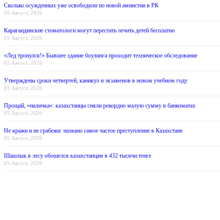
Сколько осужденных уже освободили по новой амнистии в РК
05 Август, 2026
Карагандинские стоматологи могут перестать лечить детей бесплатно
05 Август, 2026
«Лед тронулся!» Бывшее здание боулинга проходит техническое обследование
05 Август, 2026
Утверждены сроки четвертей, каникул и экзаменов в новом учебном году
05 Август, 2026
Прощай, «наличка»: казахстанцы сняли рекордно малую сумму в банкоматах
05 Август, 2026
Не кражи и не грабежи: названо самое частое преступление в Казахстане
05 Август, 2026
Шашлык в лесу обошелся казахстанцам в 432 тысячи тенге
05 Август, 2026