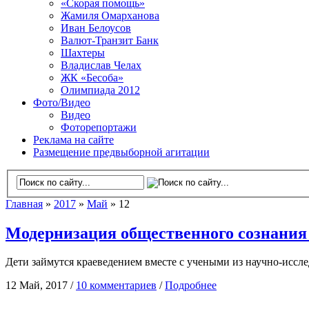
«Скорая помощь»
Жамиля Омарханова
Иван Белоусов
Валют-Транзит Банк
Шахтеры
Владислав Челах
ЖК «Бесоба»
Олимпиада 2012
Фото/Видео
Видео
Фоторепортажи
Реклама на сайте
Размещение предвыборной агитации
Главная
»
2017
»
Май
» 12
Модернизация общественного сознания
Дети займутся краеведением вместе с учеными из научно-иссл
12 Май, 2017 /
10 комментариев
/
Подробнее