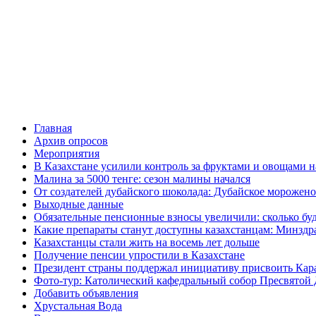
Главная
Архив опросов
Мероприятия
В Казахстане усилили контроль за фруктами и овощами н
Малина за 5000 тенге: сезон малины начался
От создателей дубайского шоколада: Дубайское морожено
Выходные данные
Обязательные пенсионные взносы увеличили: сколько буд
Какие препараты станут доступны казахстанцам: Минздра
Казахстанцы стали жить на восемь лет дольше
Получение пенсии упростили в Казахстане
Президент страны поддержал инициативу присвоить Кар
Фото-тур: Католический кафедральный собор Пресвятой 
Добавить объявления
Хрустальная Вода