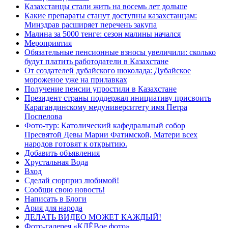
Казахстанцы стали жить на восемь лет дольше
Какие препараты станут доступны казахстанцам:
Минздрав расширяет перечень закупа
Малина за 5000 тенге: сезон малины начался
Мероприятия
Обязательные пенсионные взносы увеличили: сколько
будут платить работодатели в Казахстане
От создателей дубайского шоколада: Дубайское
мороженое уже на прилавках
Получение пенсии упростили в Казахстане
Президент страны поддержал инициативу присвоить
Карагандинскому медуниверситету имя Петра
Поспелова
Фото-тур: Католический кафедральный собор
Пресвятой Девы Марии Фатимской, Матери всех
народов готовят к открытию.
Добавить объявления
Хрустальная Вода
Вход
Сделай сюрприз любимой!
Сообщи свою новость!
Написать в Блоги
Ария для народа
ДЕЛАТЬ ВИДЕО МОЖЕТ КАЖДЫЙ!
Фото-галерея «КЛЁВое фото»