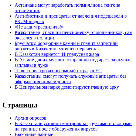
Астанчане могут заработать полмиллиона тенге за
чтение книг
Антибиотики и препараты от давления подешевели в
РК: Минздрав
«Не дадим распилить!»
Казахстанец, спасший пенсионерку от мошенников, сам
оказался в полиции
Брусчатку, бордюрные камни и гранит запретили
ввозить в Казахстан: уточнен перечень
В Казахстан вернется 41-градусная жара
В Астане двоих мужчин отправили под арест за пьяные
заплывы в луже
Temu снова грозит огромный штраф в ЕС
Казахстанцы смогут получать слуховые аппараты без
оформления инвалидности
В Центральном парке демонтируют главную арку
Страницы
Архив опросов
В Казахстане усилили контроль за фруктами и овощами
на границе после обнаружения вирусов
Выходные данные