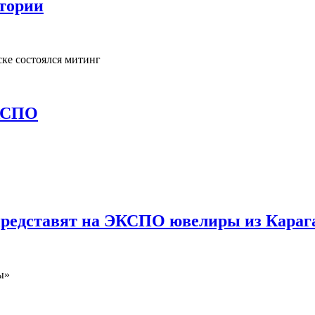
тории
ске состоялся митинг
ЭКСПО
представят на ЭКСПО ювелиры из Кара
ы»