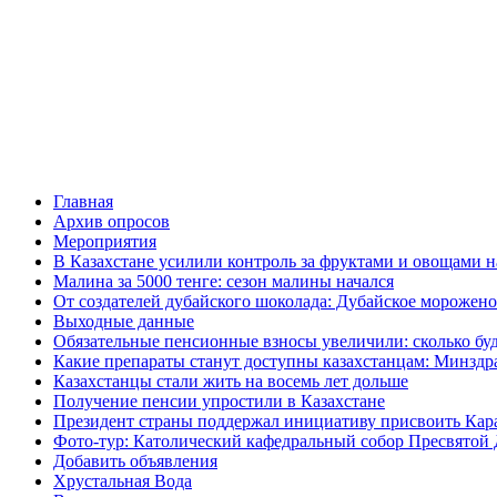
Главная
Архив опросов
Мероприятия
В Казахстане усилили контроль за фруктами и овощами н
Малина за 5000 тенге: сезон малины начался
От создателей дубайского шоколада: Дубайское морожено
Выходные данные
Обязательные пенсионные взносы увеличили: сколько буд
Какие препараты станут доступны казахстанцам: Минздра
Казахстанцы стали жить на восемь лет дольше
Получение пенсии упростили в Казахстане
Президент страны поддержал инициативу присвоить Кар
Фото-тур: Католический кафедральный собор Пресвятой 
Добавить объявления
Хрустальная Вода