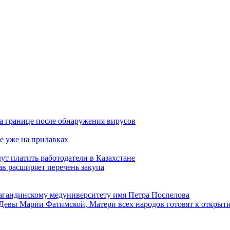
а границе после обнаружения вирусов
е уже на прилавках
ут платить работодатели в Казахстане
в расширяет перечень закупа
агандинскому медуниверситету имя Петра Поспелова
Девы Марии Фатимской, Матери всех народов готовят к открыт