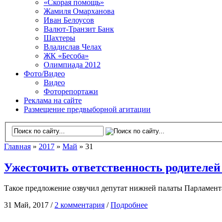
«Скорая помощь»
Жамиля Омарханова
Иван Белоусов
Валют-Транзит Банк
Шахтеры
Владислав Челах
ЖК «Бесоба»
Олимпиада 2012
Фото/Видео
Видео
Фоторепортажи
Реклама на сайте
Размещение предвыборной агитации
Главная
»
2017
»
Май
» 31
Ужесточить ответственность родителей 
Такое предложение озвучил депутат нижней палаты Парламента
31 Май, 2017 /
2 комментария
/
Подробнее