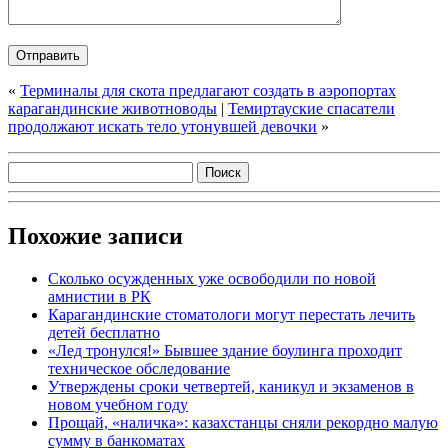
«
Терминалы для скота предлагают создать в аэропортах
карагандинские животноводы
|
Темиртауские спасатели
продолжают искать тело утонувшей девочки
»
Похожие записи
Сколько осужденных уже освободили по новой
амнистии в РК
Карагандинские стоматологи могут перестать лечить
детей бесплатно
«Лед тронулся!» Бывшее здание боулинга проходит
техническое обследование
Утверждены сроки четвертей, каникул и экзаменов в
новом учебном году
Прощай, «наличка»: казахстанцы сняли рекордно малую
сумму в банкоматах