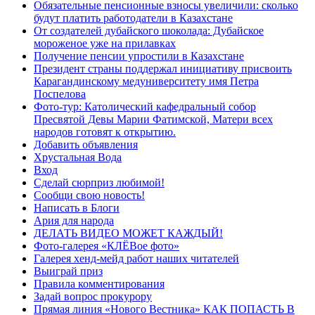
Обязательные пенсионные взносы увеличили: сколько
будут платить работодатели в Казахстане
От создателей дубайского шоколада: Дубайское
мороженое уже на прилавках
Получение пенсии упростили в Казахстане
Президент страны поддержал инициативу присвоить
Карагандинскому медуниверситету имя Петра
Поспелова
Фото-тур: Католический кафедральный собор
Пресвятой Девы Марии Фатимской, Матери всех
народов готовят к открытию.
Добавить объявления
Хрустальная Вода
Вход
Сделай сюрприз любимой!
Сообщи свою новость!
Написать в Блоги
Ария для народа
ДЕЛАТЬ ВИДЕО МОЖЕТ КАЖДЫЙ!
Фото-галерея «КЛЁВое фото»
Галерея хенд-мейд работ наших читателей
Выиграй приз
Правила комментирования
Задай вопрос прокурору
Прямая линия «Нового Вестника» КАК ПОПАСТЬ В