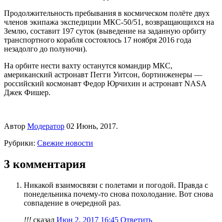
Продолжительность пребывания в космическом полёте двух
членов экипажа экспедиции МКС-50/51, возвращающихся на
Землю, составит 197 суток (выведение на заданную орбиту
транспортного корабля состоялось 17 ноября 2016 года
незадолго до полуночи).
На орбите нести вахту останутся командир МКС,
американский астронавт Пегги Уитсон, бортинженеры —
российский космонавт Федор Юрчихин и астронавт NASA
Джек Фишер.
Автор
Модератор
02 Июнь, 2017.
Рубрики:
Свежие новости
3 комментария
Никакой взаимосвязи с полетами и погодой. Правда с
понедельника почему-то снова похолодание. Вот снова
совпадение в очередной раз.
!!!
сказал
Июн 2, 2017 16:45
Ответить