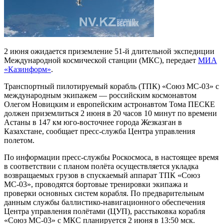
2 июня ожидается приземление 51-й длительной экспедиции
Международной космической станции (МКС), передает
МИА
«Казинформ»
.
Транспортный пилотируемый корабль (ТПК) «Союз МС-03» с
международным экипажем — российским космонавтом
Олегом Новицким и европейским астронавтом Тома ПЕСКЕ
должен приземлиться 2 июня в 20 часов 10 минут по времени
Астаны в 147 км юго-восточнее города Жезказган в
Казахстане, сообщает пресс-служба Центра управления
полетом.
По информации пресс-службы Роскосмоса, в настоящее время
в соответствии с планом полёта осуществляется укладка
возвращаемых грузов в спускаемый аппарат ТПК «Союз
МС-03», проводятся бортовые тренировки экипажа и
проверки основных систем корабля. По предварительным
данным службы баллистико-навигационного обеспечения
Центра управления полётами (ЦУП), расстыковка корабля
«Союз МС-03» с МКС планируется 2 июня в 13:50 мск.