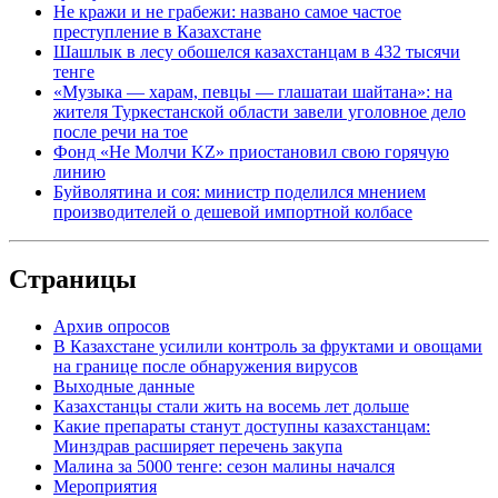
Не кражи и не грабежи: названо самое частое
преступление в Казахстане
Шашлык в лесу обошелся казахстанцам в 432 тысячи
тенге
«Музыка — харам, певцы — глашатаи шайтана»: на
жителя Туркестанской области завели уголовное дело
после речи на тое
Фонд «Не Молчи KZ» приостановил свою горячую
линию
Буйволятина и соя: министр поделился мнением
производителей о дешевой импортной колбасе
Страницы
Архив опросов
В Казахстане усилили контроль за фруктами и овощами
на границе после обнаружения вирусов
Выходные данные
Казахстанцы стали жить на восемь лет дольше
Какие препараты станут доступны казахстанцам:
Минздрав расширяет перечень закупа
Малина за 5000 тенге: сезон малины начался
Мероприятия