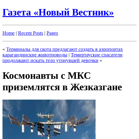
Газета «Новый Вестник»
Home
|
Recent Posts
|
Pages
«
Терминалы для скота предлагают создать в аэропортах
карагандинские животноводы
|
Темиртауские спасатели
продолжают искать тело утонувшей девочки
»
Космонавты с МКС
приземлятся в Жезказгане