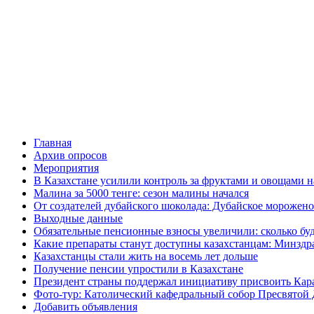
Главная
Архив опросов
Мероприятия
В Казахстане усилили контроль за фруктами и овощами н
Малина за 5000 тенге: сезон малины начался
От создателей дубайского шоколада: Дубайское морожено
Выходные данные
Обязательные пенсионные взносы увеличили: сколько буд
Какие препараты станут доступны казахстанцам: Минздра
Казахстанцы стали жить на восемь лет дольше
Получение пенсии упростили в Казахстане
Президент страны поддержал инициативу присвоить Кар
Фото-тур: Католический кафедральный собор Пресвятой 
Добавить объявления