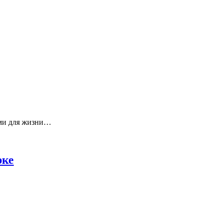
ыми для жизни…
рке