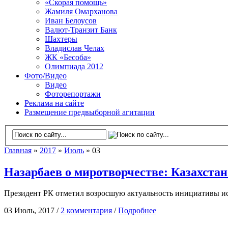
«Скорая помощь»
Жамиля Омарханова
Иван Белоусов
Валют-Транзит Банк
Шахтеры
Владислав Челах
ЖК «Бесоба»
Олимпиада 2012
Фото/Видео
Видео
Фоторепортажи
Реклама на сайте
Размещение предвыборной агитации
Главная
»
2017
»
Июль
» 03
Назарбаев о миротворчестве: Казахстан
Президент РК отметил возросшую актуальность инициативы и
03 Июль, 2017 /
2 комментария
/
Подробнее