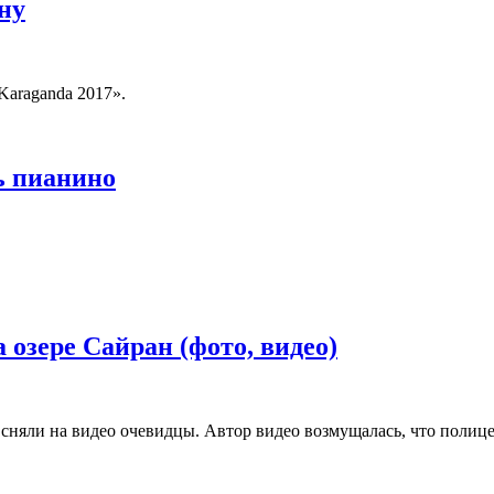
ну
Karaganda 2017».
ь пианино
озере Сайран (фото, видео)
сняли на видео очевидцы. Автор видео возмущалась, что полице