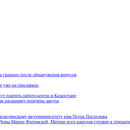
а границе после обнаружения вирусов
е уже на прилавках
ут платить работодатели в Казахстане
в расширяет перечень закупа
агандинскому медуниверситету имя Петра Поспелова
Девы Марии Фатимской, Матери всех народов готовят к открыт