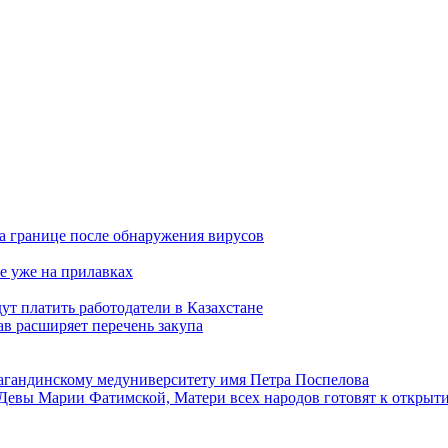
а границе после обнаружения вирусов
е уже на прилавках
ут платить работодатели в Казахстане
в расширяет перечень закупа
агандинскому медуниверситету имя Петра Поспелова
Девы Марии Фатимской, Матери всех народов готовят к открыт