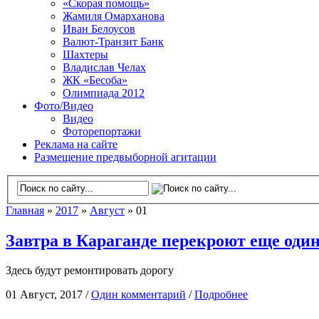
«Скорая помощь»
Жамиля Омарханова
Иван Белоусов
Валют-Транзит Банк
Шахтеры
Владислав Челах
ЖК «Бесоба»
Олимпиада 2012
Фото/Видео
Видео
Фоторепортажи
Реклама на сайте
Размещение предвыборной агитации
Главная
»
2017
»
Август
» 01
Завтра в Караганде перекроют еще один
Здесь будут ремонтировать дорогу
01 Август, 2017 /
Один комментарий
/
Подробнее