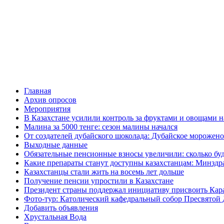
Главная
Архив опросов
Мероприятия
В Казахстане усилили контроль за фруктами и овощами н
Малина за 5000 тенге: сезон малины начался
От создателей дубайского шоколада: Дубайское морожено
Выходные данные
Обязательные пенсионные взносы увеличили: сколько буд
Какие препараты станут доступны казахстанцам: Минздра
Казахстанцы стали жить на восемь лет дольше
Получение пенсии упростили в Казахстане
Президент страны поддержал инициативу присвоить Кар
Фото-тур: Католический кафедральный собор Пресвятой 
Добавить объявления
Хрустальная Вода