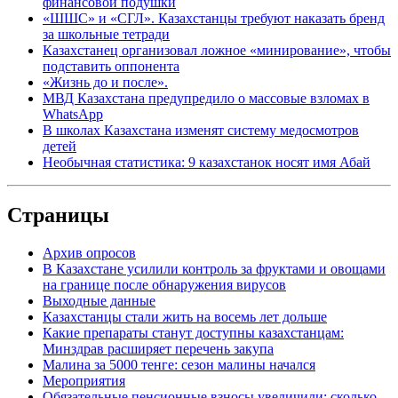
финансовой подушки
«ШШС» и «СГЛ». Казахстанцы требуют наказать бренд
за школьные тетради
Казахстанец организовал ложное «минирование», чтобы
подставить оппонента
«Жизнь до и после».
МВД Казахстана предупредило о массовые взломах в
WhatsApp
В школах Казахстана изменят систему медосмотров
детей
Необычная статистика: 9 казахстанок носят имя Абай
Страницы
Архив опросов
В Казахстане усилили контроль за фруктами и овощами
на границе после обнаружения вирусов
Выходные данные
Казахстанцы стали жить на восемь лет дольше
Какие препараты станут доступны казахстанцам:
Минздрав расширяет перечень закупа
Малина за 5000 тенге: сезон малины начался
Мероприятия
Обязательные пенсионные взносы увеличили: сколько