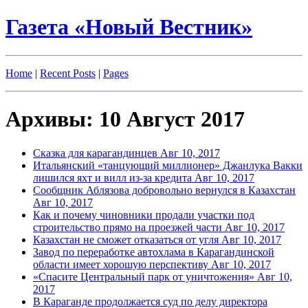
Газета «Новый Вестник»
Home
|
Recent Posts
|
Pages
Архивы: 10 Август 2017
Сказка для карагандинцев
Авг 10, 2017
Итальянский «танцующий миллионер» Джанлука Вакки
лишился яхт и вилл из-за кредита
Авг 10, 2017
Сообщник Аблязова добровольно вернулся в Казахстан
Авг 10, 2017
Как и почему чиновники продали участки под
строительство прямо на проезжей части
Авг 10, 2017
Казахстан не сможет отказаться от угля
Авг 10, 2017
Завод по переработке автохлама в Карагандинской
области имеет хорошую перспективу
Авг 10, 2017
«Спасите Центральный парк от уничтожения»
Авг 10,
2017
В Караганде продолжается суд по делу директора