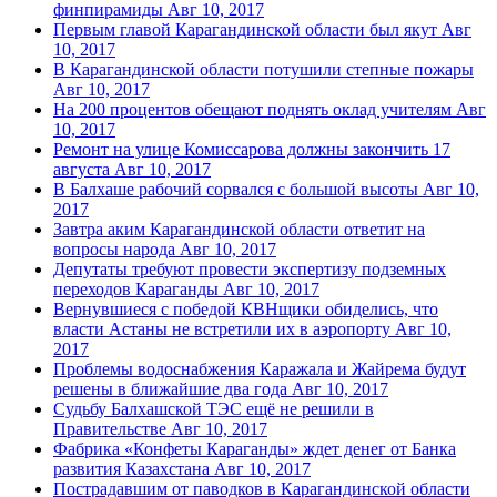
финпирамиды
Авг 10, 2017
Первым главой Карагандинской области был якут
Авг
10, 2017
В Карагандинской области потушили степные пожары
Авг 10, 2017
На 200 процентов обещают поднять оклад учителям
Авг
10, 2017
Ремонт на улице Комиссарова должны закончить 17
августа
Авг 10, 2017
В Балхаше рабочий сорвался с большой высоты
Авг 10,
2017
Завтра аким Карагандинской области ответит на
вопросы народа
Авг 10, 2017
Депутаты требуют провести экспертизу подземных
переходов Караганды
Авг 10, 2017
Вернувшиеся с победой КВНщики обиделись, что
власти Астаны не встретили их в аэропорту
Авг 10,
2017
Проблемы водоснабжения Каражала и Жайрема будут
решены в ближайшие два года
Авг 10, 2017
Судьбу Балхашской ТЭС ещё не решили в
Правительстве
Авг 10, 2017
Фабрика «Конфеты Караганды» ждет денег от Банка
развития Казахстана
Авг 10, 2017
Пострадавшим от паводков в Карагандинской области