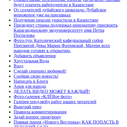
будут платить работодатели в Казахстане
От создателей дубайского шоколада: Дубайское
мороженое уже на прилавках
Получение пенсии упростили в Казахстане
Президент страны поддержал инициативу присвоить
Карагандинскому медуниверситету имя Петра
Поспелова
Фото-тур: Католический кафедральный собор
Пресвятой Девы Марии Фатимской, Матери всех
народов готовят к открытию.
Добавить объявления
Хрустальная Вода
Вход
Сделай сюрприз любимой!
Сообщи свою новость!
Написать в Блоги
Ария для народа
ДЕЛАТЬ ВИДЕО МОЖЕТ КАЖДЫЙ!
Фото-галерея «КЛЁВое фото»
Галерея хенд-мейд работ наших читателей
Выиграй приз
Правила комментирования
Задай вопрос прокурору
Прямая линия «Нового Вестника» КАК ПОПАСТЬ В