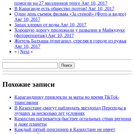
помогли на 27 миллионов тенге
Авг 10, 2017
В Караганде есть общество поэтов!
Авг 10, 2017
Один день съемок фильма «За стеной» (Фото и видео)
Авг 10, 2017
Запах хлорки от воды
Авг 10, 2017
Хорошую дорогу проложили у развалин в Майкудуке
(фоторепортаж)
Авг 10, 2017
Житель Балхаша хулиганил, стреляя в городе из ружья
Авг 10, 2017
«
|
Next
»
Похожие записи
Карагандинку привлекли за маты во время TikTok-
трансляции
В Казахстане смогут наблюдать звездопад Персеиды в
лучших за несколько лет условиях
Казахстан нагревается быстрее остальных стран региона
и даже планеты
Каждый пятый пенсионер в Казахстане не имеет