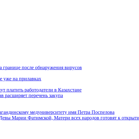
а границе после обнаружения вирусов
е уже на прилавках
ут платить работодатели в Казахстане
в расширяет перечень закупа
агандинскому медуниверситету имя Петра Поспелова
Девы Марии Фатимской, Матери всех народов готовят к открыт