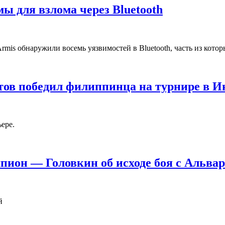
ы для взлома через Bluetooth
is обнаружили восемь уязвимостей в Bluetooth, часть из котор
ов победил филиппинца на турнире в И
ере.
мпион — Головкин об исходе боя с Альва
й