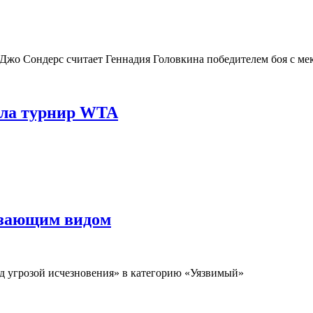
Джо Сондерс считает Геннадия Головкина победителем боя с ме
ала турнир WTA
езающим видом
д угрозой исчезновения» в категорию «Уязвимый»