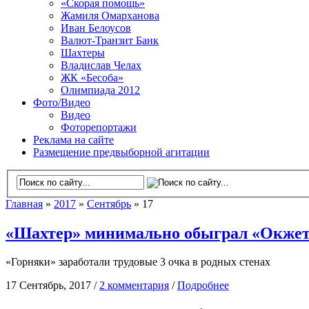
«Скорая помощь»
Жамиля Омарханова
Иван Белоусов
Валют-Транзит Банк
Шахтеры
Владислав Челах
ЖК «Бесоба»
Олимпиада 2012
Фото/Видео
Видео
Фоторепортажи
Реклама на сайте
Размещение предвыборной агитации
Главная
»
2017
»
Сентябрь
» 17
«Шахтер» минимально обыграл «Окжет
«Горняки» заработали трудовые 3 очка в родных стенах
17 Сентябрь, 2017 /
2 комментария
/
Подробнее