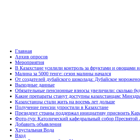
Главная
Архив опросов
Мероприятия
В Казахстане усилили контроль за фруктами и овощами н
Малина за 5000 тенге: сезон малины начался
От создателей дубайского шоколада: Дубайское морожено
Выходные данные
Обязательные пенсионные взносы увеличили: сколько буд
Какие препараты станут доступны казахстанцам: Минздра
Казахстанцы стали жить на восемь лет дольше
Получение пенсии упростили в Казахстане
Президент страны поддержал инициативу присвоить Кар
Фото-тур: Католический кафедральный собор Пресвятой 
Добавить объявления
Хрустальная Вода
Вход