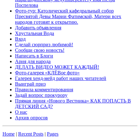
Поспелова
Фото-тур: Католический кафедральный собор
Пресвятой Девы Марии Фатимской, Матери всех
народов готовят к открытию.
Добавить объявления
Хрустальная Вода
Вход
Сделай сюрприз любимой!
Сообщи свою новость!
Написать в Блоги
Ария для народа
ДЕЛАТЬ ВИДЕО МОЖЕТ КАЖДЫЙ!
Фото-галерея «КЛЁВое фото»
Галерея хенд-мейд работ наших читателей
Выиграй приз
Правила комментирования
Задай вопрос прокурору
Прямая линия «Нового Вестника» КАК ПОПАСТЬ В
ДЕТСКИЙ САД?
О нас
Архив опросов
Home
|
Recent Posts
|
Pages