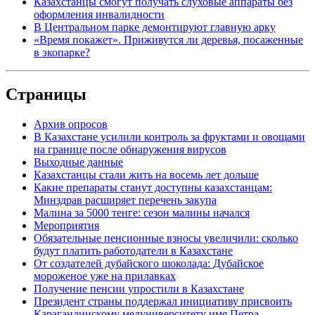
Казахстанцы смогут получать слуховые аппараты без
оформления инвалидности
В Центральном парке демонтируют главную арку
«Время покажет». Приживутся ли деревья, посаженные
в экопарке?
Страницы
Архив опросов
В Казахстане усилили контроль за фруктами и овощами
на границе после обнаружения вирусов
Выходные данные
Казахстанцы стали жить на восемь лет дольше
Какие препараты станут доступны казахстанцам:
Минздрав расширяет перечень закупа
Малина за 5000 тенге: сезон малины начался
Мероприятия
Обязательные пенсионные взносы увеличили: сколько
будут платить работодатели в Казахстане
От создателей дубайского шоколада: Дубайское
мороженое уже на прилавках
Получение пенсии упростили в Казахстане
Президент страны поддержал инициативу присвоить
Карагандинскому медуниверситету имя Петра