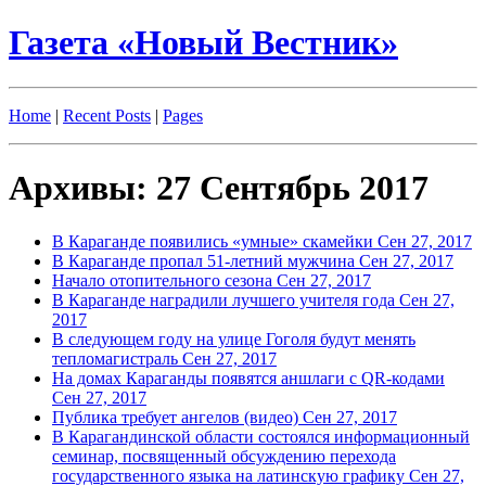
Газета «Новый Вестник»
Home
|
Recent Posts
|
Pages
Архивы: 27 Сентябрь 2017
В Караганде появились «умные» скамейки
Сен 27, 2017
В Караганде пропал 51-летний мужчина
Сен 27, 2017
Начало отопительного сезона
Сен 27, 2017
В Караганде наградили лучшего учителя года
Сен 27,
2017
В следующем году на улице Гоголя будут менять
тепломагистраль
Сен 27, 2017
На домах Караганды появятся аншлаги с QR-кодами
Сен 27, 2017
Публика требует ангелов (видео)
Сен 27, 2017
В Карагандинской области состоялся информационный
семинар, посвященный обсуждению перехода
государственного языка на латинскую графику
Сен 27,