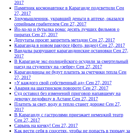
2017
Памятник космонавтике в Караганде подсветили
Сен
27, 2017
Злоумышленник, укравший деньги в аптеке, оказался
серийным грабителем
Сен 27, 2017
Йо-хо-хо и бутылка рома: десять лучших фильмов о
пиратах
Сен 27, 2017
Депутаты просят запретить метадон
Сен 27, 2017
Караганда в новом ракурсе (фото, видео)
Сен 27, 2017
Вандалы разрушают карагандинские остановки
Сен 27,
2017
В Караганде экс-полицейского осудили за смертельный
наезд на студентку на «зебре»
Сен 27, 2017
Карагандинцы не будут платить за счетчики тепла
Сен
27, 2017
«У каждого свой собственный ад»
Сен 27, 2017
Авария на шахтинском повороте
Сен 27, 2017
Суд оставил без изменений приговор напавшему на
девочку педофилу в Астане
Сен 27, 2017
Платить за свет, воду и тепло станет дороже
Сен 27,
2017
В Караганду с гастролями приезжает немецкий театр
Сен 27, 2017
Сарынь на кичку!
Сен 27, 2017
Как вести себя в соцсетях, чтобы не попасть в тюрьму за