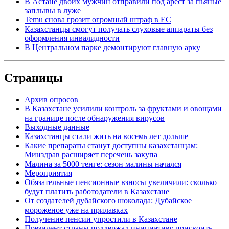
В Астане двоих мужчин отправили под арест за пьяные
заплывы в луже
Temu снова грозит огромный штраф в ЕС
Казахстанцы смогут получать слуховые аппараты без
оформления инвалидности
В Центральном парке демонтируют главную арку
Страницы
Архив опросов
В Казахстане усилили контроль за фруктами и овощами
на границе после обнаружения вирусов
Выходные данные
Казахстанцы стали жить на восемь лет дольше
Какие препараты станут доступны казахстанцам:
Минздрав расширяет перечень закупа
Малина за 5000 тенге: сезон малины начался
Мероприятия
Обязательные пенсионные взносы увеличили: сколько
будут платить работодатели в Казахстане
От создателей дубайского шоколада: Дубайское
мороженое уже на прилавках
Получение пенсии упростили в Казахстане
Президент страны поддержал инициативу присвоить