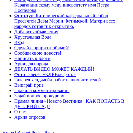
Карагандинскому медуниверситету имя Петра
Поспелова
Фото-тур: Католический кафедральный собор
Пресвятой Девы Марии Фатимской, Матери всех
народов готовят к открытию.
Добавить объявления
Хрустальная Вода
Вход
Сделай сюрприз любимой!
Сообщи свою новость!
Написать в Блоги
Ария для народа
ДЕЛАТЬ ВИДЕО МОЖЕТ КАЖДЫЙ!
Фото-галерея «КЛЁВое фото»
Галерея хенд-мейд работ наших читателей
Выиграй приз
Правила комментирования
Задай вопрос прокурору
Прямая линия «Нового Вестника» КАК ПОПАСТЬ В
ДЕТСКИЙ САД?
О нас
Архив опросов
Home
|
Recent Posts
|
Pages