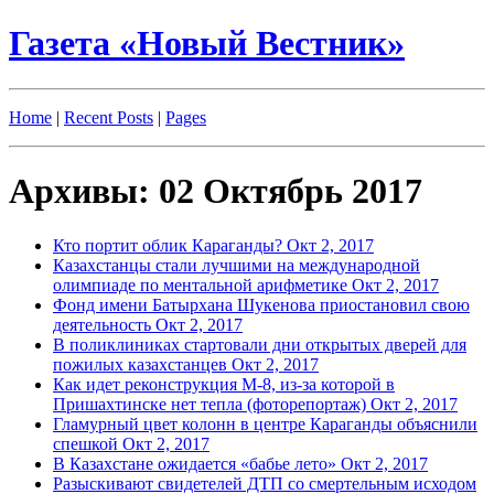
Газета «Новый Вестник»
Home
|
Recent Posts
|
Pages
Архивы: 02 Октябрь 2017
Кто портит облик Караганды?
Окт 2, 2017
Казахстанцы стали лучшими на международной
олимпиаде по ментальной арифметике
Окт 2, 2017
Фонд имени Батырхана Шукенова приостановил свою
деятельность
Окт 2, 2017
В поликлиниках стартовали дни открытых дверей для
пожилых казахстанцев
Окт 2, 2017
Как идет реконструкция М-8, из-за которой в
Пришахтинске нет тепла (фоторепортаж)
Окт 2, 2017
Гламурный цвет колонн в центре Караганды объяснили
спешкой
Окт 2, 2017
В Казахстане ожидается «бабье лето»
Окт 2, 2017
Разыскивают свидетелей ДТП со смертельным исходом