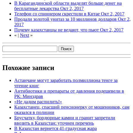
В Карагандинской области выделят больше денег на
бесплатные лекарства
Окт 2, 2017
Телефон со спиннером скрестили в Китае
Окт 2, 2017
Продали золотой унитаз за 10 миллинов долларов
Окт 2,
2017
Почему казахстанцы не ведают, что пьют
Окт 2, 2017
«
|
Next
»
Похожие записи
Астанчане могут заработать полмиллиона тенге за
чтение книг
Антибиотики и препараты от давления подешевели в
РК: Минздрав
«Не дадим распилить!»
Казахстанец, спасший пенсионерку от мошенников, сам
оказался в полиции
Брусчатку, бордюрные камни и гранит запретили
ввозить в Казахстан: уточнен перечень
В Казахстан вернется 41-градусная жара