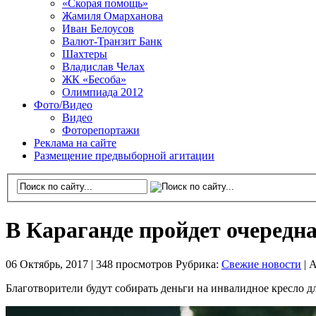
«Скорая помощь»
Жамиля Омарханова
Иван Белоусов
Валют-Транзит Банк
Шахтеры
Владислав Челах
ЖК «Бесоба»
Олимпиада 2012
Фото/Видео
Видео
Фоторепортажи
Реклама на сайте
Размещение предвыборной агитации
В Караганде пройдет очередн
06 Октябрь, 2017 |
348 просмотров
Рубрика:
Свежие новости
|
А
Благотворители будут собирать деньги на инвалидное кресло д