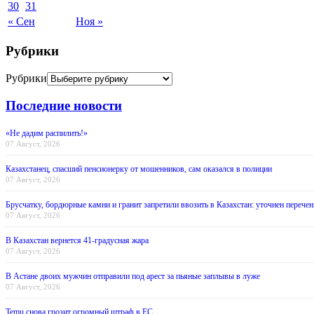
30
31
« Сен
Ноя »
Рубрики
Рубрики
Последние новости
«Не дадим распилить!»
07 Август, 2026
Казахстанец, спасший пенсионерку от мошенников, сам оказался в полиции
07 Август, 2026
Брусчатку, бордюрные камни и гранит запретили ввозить в Казахстан: уточнен перечен
07 Август, 2026
В Казахстан вернется 41-градусная жара
07 Август, 2026
В Астане двоих мужчин отправили под арест за пьяные заплывы в луже
07 Август, 2026
Temu снова грозит огромный штраф в ЕС