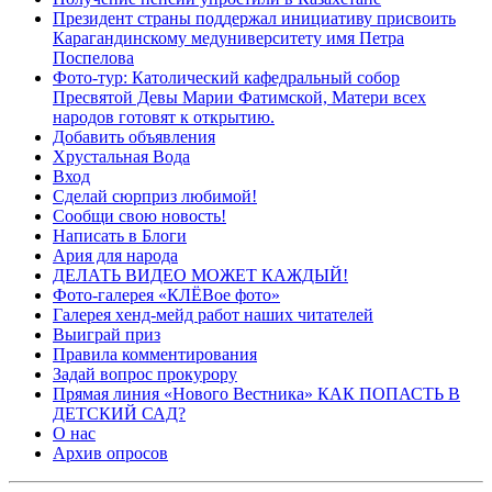
Президент страны поддержал инициативу присвоить
Карагандинскому медуниверситету имя Петра
Поспелова
Фото-тур: Католический кафедральный собор
Пресвятой Девы Марии Фатимской, Матери всех
народов готовят к открытию.
Добавить объявления
Хрустальная Вода
Вход
Сделай сюрприз любимой!
Сообщи свою новость!
Написать в Блоги
Ария для народа
ДЕЛАТЬ ВИДЕО МОЖЕТ КАЖДЫЙ!
Фото-галерея «КЛЁВое фото»
Галерея хенд-мейд работ наших читателей
Выиграй приз
Правила комментирования
Задай вопрос прокурору
Прямая линия «Нового Вестника» КАК ПОПАСТЬ В
ДЕТСКИЙ САД?
О нас
Архив опросов