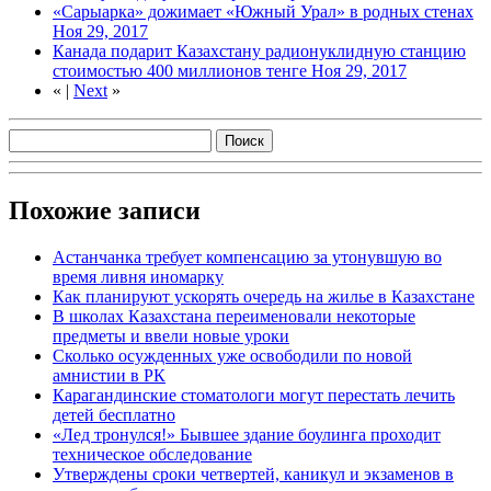
«Сарыарка» дожимает «Южный Урал» в родных стенах
Ноя 29, 2017
Канада подарит Казахстану радионуклидную станцию
стоимостью 400 миллионов тенге
Ноя 29, 2017
«
|
Next
»
Похожие записи
Астанчанка требует компенсацию за утонувшую во
время ливня иномарку
Как планируют ускорять очередь на жилье в Казахстане
В школах Казахстана переименовали некоторые
предметы и ввели новые уроки
Сколько осужденных уже освободили по новой
амнистии в РК
Карагандинские стоматологи могут перестать лечить
детей бесплатно
«Лед тронулся!» Бывшее здание боулинга проходит
техническое обследование
Утверждены сроки четвертей, каникул и экзаменов в