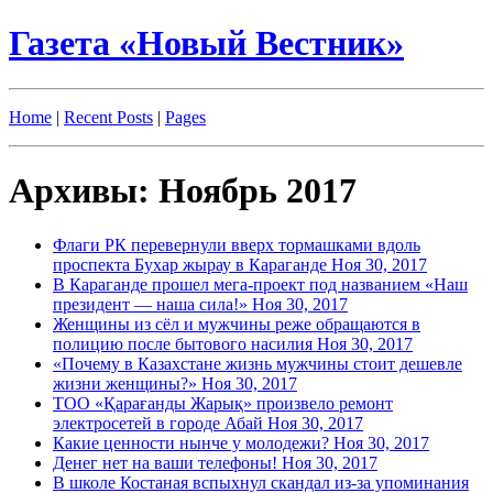
Газета «Новый Вестник»
Home
|
Recent Posts
|
Pages
Архивы: Ноябрь 2017
Флаги РК перевернули вверх тормашками вдоль
проспекта Бухар жырау в Караганде
Ноя 30, 2017
В Караганде прошел мега-проект под названием «Наш
президент — наша сила!»
Ноя 30, 2017
Женщины из сёл и мужчины реже обращаются в
полицию после бытового насилия
Ноя 30, 2017
«Почему в Казахстане жизнь мужчины стоит дешевле
жизни женщины?»
Ноя 30, 2017
ТОО «Қарағанды Жарық» произвело ремонт
электросетей в городе Абай
Ноя 30, 2017
Какие ценности нынче у молодежи?
Ноя 30, 2017
Денег нет на ваши телефоны!
Ноя 30, 2017
В школе Костаная вспыхнул скандал из-за упоминания