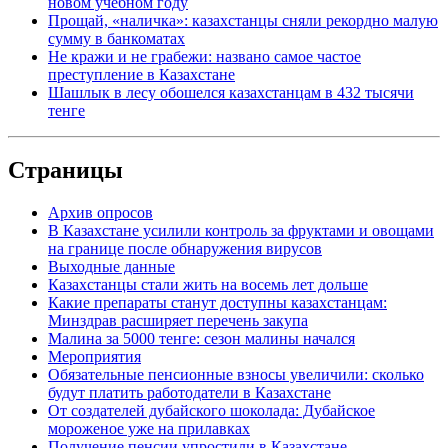
новом учебном году
Прощай, «наличка»: казахстанцы сняли рекордно малую
сумму в банкоматах
Не кражи и не грабежи: названо самое частое
преступление в Казахстане
Шашлык в лесу обошелся казахстанцам в 432 тысячи
тенге
Страницы
Архив опросов
В Казахстане усилили контроль за фруктами и овощами
на границе после обнаружения вирусов
Выходные данные
Казахстанцы стали жить на восемь лет дольше
Какие препараты станут доступны казахстанцам:
Минздрав расширяет перечень закупа
Малина за 5000 тенге: сезон малины начался
Мероприятия
Обязательные пенсионные взносы увеличили: сколько
будут платить работодатели в Казахстане
От создателей дубайского шоколада: Дубайское
мороженое уже на прилавках
Получение пенсии упростили в Казахстане