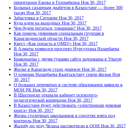
ориентации Ежова и Голощёкина
Ноя 30, 2017
Больных сахарным диабетом в Казахстане — более 300
тысяч
Ноя 30, 2017
Забастовка в Сатпаеве
Ноя 30, 2017
Куда идем на выходных
Ноя 30, 2017
Чем будем питаться, товарищи?
Ноя 30, 2017
Как помочь уязвимым социальным группам в
Карагандинской области
Ноя 30, 2017
Квест «Как попасть в ОМЦ!»
Ноя 30, 2017
В Алматы появился проспект Нурсултана Назарбаева
Ноя 30, 2017
Браконьеры с двумя тушами сайги задержаны в Улытау
Ноя 30, 2017
Жилье в Караганде стало дешевле
Ноя 30, 2017
О помощи Назарбаева Кыргызстану сняли фильм
Ноя
30, 2017
О больших переменах в системе образования заявили в
МОН РК
Ноя 30, 2017
В Шахтинске открыли кабинет психолого-
педагогической коррекции
Ноя 30, 2017
В Казахстане будет действовать «электронная домовая
книга»
Ноя 30, 2017
Жизнь столичных школьников в соцсетях взята под
контроль
Ноя 30, 2017
Жалобу по делу Челаха рассмотрели в ООН
Ноя 30, 2017