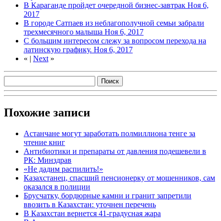
В Караганде пройдет очередной бизнес-завтрак
Ноя 6,
2017
В городе Сатпаев из неблагополучной семьи забрали
трехмесячного малыша
Ноя 6, 2017
С большим интересом слежу за вопросом перехода на
латинскую графику.
Ноя 6, 2017
«
|
Next
»
Похожие записи
Астанчане могут заработать полмиллиона тенге за
чтение книг
Антибиотики и препараты от давления подешевели в
РК: Минздрав
«Не дадим распилить!»
Казахстанец, спасший пенсионерку от мошенников, сам
оказался в полиции
Брусчатку, бордюрные камни и гранит запретили
ввозить в Казахстан: уточнен перечень
В Казахстан вернется 41-градусная жара