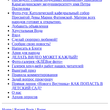
Карагандинскому медуниверситету имя Петра
Поспелова
Фото-тур: Католический кафедральный собор
Пресвятой Девы Марии Фатимской, Матери всех
народов готовят к открытию.
Добавить объявления
Хрустальная Вода
Вход
Сделай сюрприз любимой!
Сообщи свою новость!
Написать в Блоги
Ария для народа
ДЕЛАТЬ ВИДЕО МОЖЕТ КАЖДЫЙ!
Фото-галерея «КЛЁВое фото»
Галерея хенд-мейд работ наших читателей
Выиграй приз
Правила комментирования
Задай вопрос прокурору
Прямая линия «Нового Вестника» КАК ПОПАСТЬ В
ДЕТСКИЙ САД?
О нас
Архив опросов
Home
|
Recent Posts
|
Pages