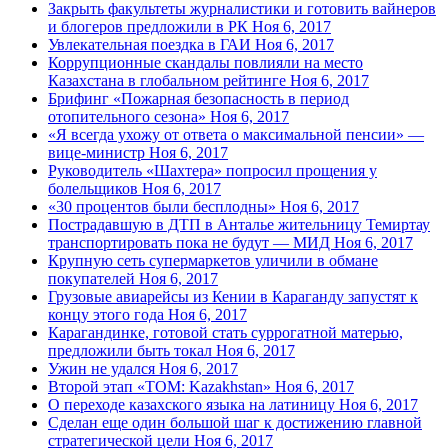
Закрыть факультеты журналистики и готовить вайнеров
и блогеров предложили в РК
Ноя 6, 2017
Увлекательная поездка в ГАИ
Ноя 6, 2017
Коррупционные скандалы повлияли на место
Казахстана в глобальном рейтинге
Ноя 6, 2017
Брифинг «Пожарная безопасность в период
отопительного сезона»
Ноя 6, 2017
«Я всегда ухожу от ответа о максимальной пенсии» —
вице-министр
Ноя 6, 2017
Руководитель «Шахтера» попросил прощения у
болельщиков
Ноя 6, 2017
«30 процентов были бесплодны»
Ноя 6, 2017
Пострадавшую в ДТП в Анталье жительницу Темиртау
транспортировать пока не будут — МИД
Ноя 6, 2017
Крупную сеть супермаркетов уличили в обмане
покупателей
Ноя 6, 2017
Грузовые авиарейсы из Кении в Караганду запустят к
концу этого года
Ноя 6, 2017
Карагандинке, готовой стать суррогатной матерью,
предложили быть токал
Ноя 6, 2017
Ужин не удался
Ноя 6, 2017
Второй этап «TOM: Kazakhstan»
Ноя 6, 2017
О переходе казахского языка на латиницу
Ноя 6, 2017
Сделан еще один большой шаг к достижению главной
стратегической цели
Ноя 6, 2017