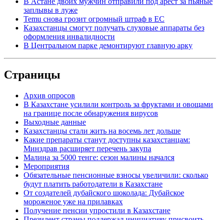
В Астане двоих мужчин отправили под арест за пьяные
заплывы в луже
Temu снова грозит огромный штраф в ЕС
Казахстанцы смогут получать слуховые аппараты без
оформления инвалидности
В Центральном парке демонтируют главную арку
Страницы
Архив опросов
В Казахстане усилили контроль за фруктами и овощами
на границе после обнаружения вирусов
Выходные данные
Казахстанцы стали жить на восемь лет дольше
Какие препараты станут доступны казахстанцам:
Минздрав расширяет перечень закупа
Малина за 5000 тенге: сезон малины начался
Мероприятия
Обязательные пенсионные взносы увеличили: сколько
будут платить работодатели в Казахстане
От создателей дубайского шоколада: Дубайское
мороженое уже на прилавках
Получение пенсии упростили в Казахстане
Президент страны поддержал инициативу присвоить