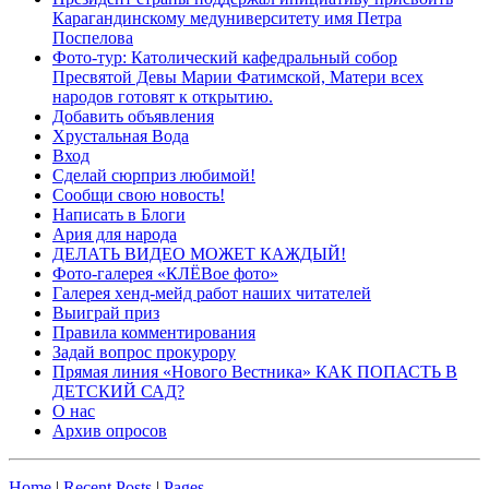
Карагандинскому медуниверситету имя Петра
Поспелова
Фото-тур: Католический кафедральный собор
Пресвятой Девы Марии Фатимской, Матери всех
народов готовят к открытию.
Добавить объявления
Хрустальная Вода
Вход
Сделай сюрприз любимой!
Сообщи свою новость!
Написать в Блоги
Ария для народа
ДЕЛАТЬ ВИДЕО МОЖЕТ КАЖДЫЙ!
Фото-галерея «КЛЁВое фото»
Галерея хенд-мейд работ наших читателей
Выиграй приз
Правила комментирования
Задай вопрос прокурору
Прямая линия «Нового Вестника» КАК ПОПАСТЬ В
ДЕТСКИЙ САД?
О нас
Архив опросов
Home
|
Recent Posts
|
Pages