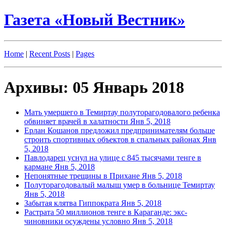
Газета «Новый Вестник»
Home
|
Recent Posts
|
Pages
Архивы: 05 Январь 2018
Мать умершего в Темиртау полуторагодовалого ребенка
обвиняет врачей в халатности
Янв 5, 2018
Ерлан Кошанов предложил предпринимателям больше
строить спортивных объектов в спальных районах
Янв
5, 2018
Павлодарец уснул на улице с 845 тысячами тенге в
кармане
Янв 5, 2018
Непонятные трещины в Прихане
Янв 5, 2018
Полуторагодовалый малыш умер в больнице Темиртау
Янв 5, 2018
Забытая клятва Гиппократа
Янв 5, 2018
Растрата 50 миллионов тенге в Караганде: экс-
чиновники осуждены условно
Янв 5, 2018