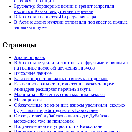
оказался в полиции
Брусчатку, бордюрные камни и гранит запретили
ввозить в Казахстан: уточнен перечень
В Казахстан вернется 41-градусная жара
В Астане двоих мужчин отправили под арест за пьяные
заплывы в луже
Страницы
Архив опросов
В Казахстане усилили контроль за фруктами и овощами
на границе после обнаружения вирусов
Выходные данные
Казахстанцы стали жить на восемь лет дольше
Какие препараты станут доступны казахстанцам:
Минздрав расширяет перечень закупа
Малина за 5000 тенге: сезон малины начался
Мероприятия
Обязательные пенсионные взносы увеличили: сколько
будут платить работодатели в Казахстане
От создателей дубайского шоколада: Дубайское
мороженое уже на прилавках
Получение пенсии упростили в Казахстане
Президент страны поддержал инициативу присвоить