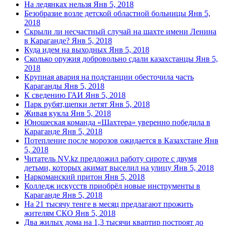
На ледянках нельзя
Янв 5, 2018
Безобразие возле детской областной больницы
Янв 5,
2018
Скрыли ли несчастный случай на шахте имени Ленина
в Караганде?
Янв 5, 2018
Куда идем на выходных
Янв 5, 2018
Сколько оружия добровольно сдали казахстанцы
Янв 5,
2018
Крупная авария на подстанции обесточила часть
Караганды
Янв 5, 2018
К сведению ГАИ
Янв 5, 2018
Парк рубят,щепки летят
Янв 5, 2018
Живая кукла
Янв 5, 2018
Юношеская команда «Шахтера» уверенно победила в
Караганде
Янв 5, 2018
Потепление после морозов ожидается в Казахстане
Янв
5, 2018
Читатель NV.kz предложил работу сироте с двумя
детьми, которых акимат выселил на улицу
Янв 5, 2018
Наркоманский притон
Янв 5, 2018
Колледж искусств приобрёл новые инструменты в
Караганде
Янв 5, 2018
На 21 тысячу тенге в месяц предлагают прожить
жителям СКО
Янв 5, 2018
Два жилых дома на 1,3 тысячи квартир построят до