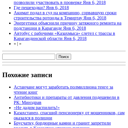
позволили участвовать в проверке
Янв 6, 2018
Где пешеходки?
Янв 6, 2018
Акимат подал в суд на компанию, сорвавшую сроки
строительства ротонды в Темиртау
Янв 6, 2018
Энергетики объяснили причину затяжного ремонта на
подстанции в Караганде
Янв 6, 2018
Автобус с рабочими «Казахмыса» слетел с трассы в
Карагандинской области
Янв 6, 2018
«
|
»
Похожие записи
Астанчане могут заработать полмиллиона тенге за
чтение книг
Антибиотики и препараты от давления подешевели в
РК: Минздрав
«Не дадим распилить!»
Казахстанец, спасший пенсионерку от мошенников, сам
оказался в полиции
Брусчатку, бордюрные камни и гранит запретили