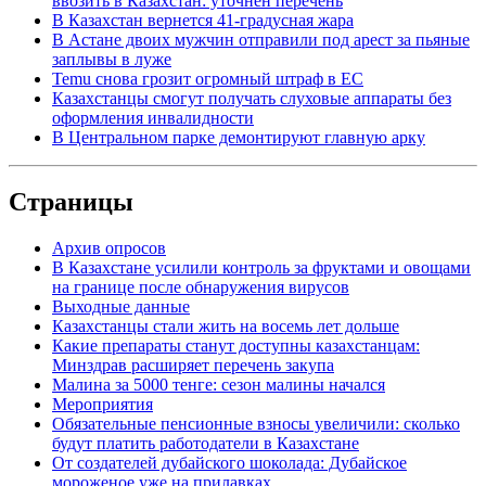
ввозить в Казахстан: уточнен перечень
В Казахстан вернется 41-градусная жара
В Астане двоих мужчин отправили под арест за пьяные
заплывы в луже
Temu снова грозит огромный штраф в ЕС
Казахстанцы смогут получать слуховые аппараты без
оформления инвалидности
В Центральном парке демонтируют главную арку
Страницы
Архив опросов
В Казахстане усилили контроль за фруктами и овощами
на границе после обнаружения вирусов
Выходные данные
Казахстанцы стали жить на восемь лет дольше
Какие препараты станут доступны казахстанцам:
Минздрав расширяет перечень закупа
Малина за 5000 тенге: сезон малины начался
Мероприятия
Обязательные пенсионные взносы увеличили: сколько
будут платить работодатели в Казахстане
От создателей дубайского шоколада: Дубайское
мороженое уже на прилавках