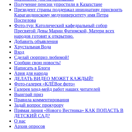
Получение пенсии упростили в Казахстане
Президент страны поддержал инициативу присвоить
Карагандинскому медуниверситету имя Петра
Поспелова
Фото-тур: Католический кафедральный собор
Пресвятой Девы Марии Фатимской, Матери всех
народов готовят к открытию.
Добавить объявления
Хрустальная Вода
Вход
Сделай сюрприз любимой!
Сообщи свою новость!
Написать в Блоги
Ария для народа
ДЕЛАТЬ ВИДЕО МОЖЕТ КАЖДЫЙ!
Фото-галерея «КЛЁВое фото»
Галерея хенд-мейд работ наших читателей
Выиграй приз
Правила комментирования
Задай вопрос прокурору
Прямая линия «Нового Вестника» КАК ПОПАСТЬ В
ДЕТСКИЙ САД?
О нас
Архив опросов