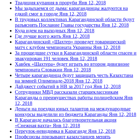
Традиция купания в проруби
Янв 12, 2018
Мы задыхаемся от дыма: карагандинцы жалуются на
едкий смог в городе
Янв 12, 2018
В трудовых коллективах Карагандинской области будут
разъяснять Послание Главы государства
Янв 12, 2018
Куда идем на выходных
Янв 12, 2018
Где лучше всего жить
Янв 12, 2018
Карагандинский «Шахтер» проведет товарищеский
матч с клубом чемпионата Украины
Янв 12, 2018
За прошедшие сутки в Карагандинской области спасен и
эвакуирован 191 человек
Янв 12, 2018
Хавбек «Шахтера» будет играть во втором дивизионе
чемпионата Словакии
Янв 12, 2018
Четыре карагандинца будут защищать честь Казахстана
на зимней Олимпиаде-2018
Янв 12, 2018
Дайджест событий в НВ за 2017 год
Янв 12, 2018
Сотрудники МВД рассказали старшеклассникам
Караганды о преимуществах работы полицейским
Янв
12, 2018
Деньги на поездки юных талантов на международные
конкурсы выделили из бюджета Караганды
Янв 12, 2018
В Караганде началась благотворительная акция
«Снежная вахта»
Янв 12, 2018
Переулок-невидимка в Караганде
Янв 12, 2018
Профсоюзы призывают казахстанцев менять