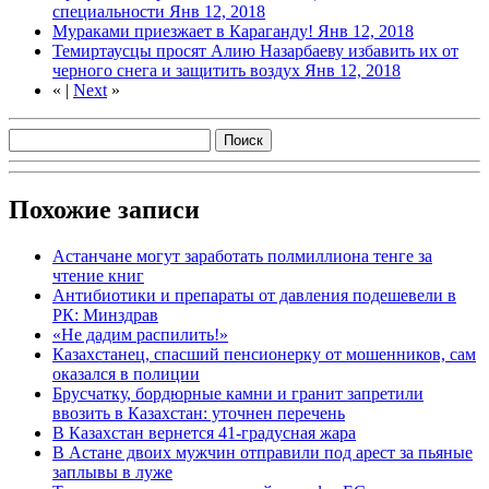
специальности
Янв 12, 2018
Мураками приезжает в Караганду!
Янв 12, 2018
Темиртаусцы просят Алию Назарбаеву избавить их от
черного снега и защитить воздух
Янв 12, 2018
«
|
Next
»
Похожие записи
Астанчане могут заработать полмиллиона тенге за
чтение книг
Антибиотики и препараты от давления подешевели в
РК: Минздрав
«Не дадим распилить!»
Казахстанец, спасший пенсионерку от мошенников, сам
оказался в полиции
Брусчатку, бордюрные камни и гранит запретили
ввозить в Казахстан: уточнен перечень
В Казахстан вернется 41-градусная жара
В Астане двоих мужчин отправили под арест за пьяные
заплывы в луже