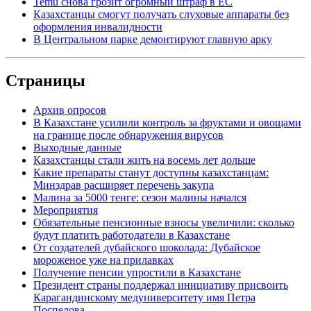
Temu снова грозит огромный штраф в ЕС
Казахстанцы смогут получать слуховые аппараты без
оформления инвалидности
В Центральном парке демонтируют главную арку
Страницы
Архив опросов
В Казахстане усилили контроль за фруктами и овощами
на границе после обнаружения вирусов
Выходные данные
Казахстанцы стали жить на восемь лет дольше
Какие препараты станут доступны казахстанцам:
Минздрав расширяет перечень закупа
Малина за 5000 тенге: сезон малины начался
Мероприятия
Обязательные пенсионные взносы увеличили: сколько
будут платить работодатели в Казахстане
От создателей дубайского шоколада: Дубайское
мороженое уже на прилавках
Получение пенсии упростили в Казахстане
Президент страны поддержал инициативу присвоить
Карагандинскому медуниверситету имя Петра
Поспелова