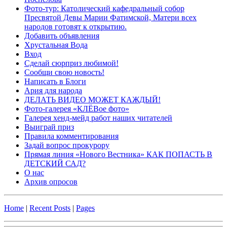
Фото-тур: Католический кафедральный собор
Пресвятой Девы Марии Фатимской, Матери всех
народов готовят к открытию.
Добавить объявления
Хрустальная Вода
Вход
Сделай сюрприз любимой!
Сообщи свою новость!
Написать в Блоги
Ария для народа
ДЕЛАТЬ ВИДЕО МОЖЕТ КАЖДЫЙ!
Фото-галерея «КЛЁВое фото»
Галерея хенд-мейд работ наших читателей
Выиграй приз
Правила комментирования
Задай вопрос прокурору
Прямая линия «Нового Вестника» КАК ПОПАСТЬ В
ДЕТСКИЙ САД?
О нас
Архив опросов
Home
|
Recent Posts
|
Pages