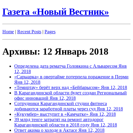
Газета «Новый Вестник»
Home
|
Recent Posts
|
Pages
Архивы: 12 Январь 2018
Определена дата рематча Головкина с Альваресом
Янв
12, 2018
«Сарыарка» в овертайме потерпела поражение в Перми
Янв 12, 2018
«Темиртау» берёт верх над «Бейбарысом»
Янв 12, 2018
В Карагандинской области будет создан Региональный
офис инноваций
Янв 12, 2018
Сотрудники Карагандинской студии фитнеса
добиваются заработной платы через суд
Янв 12, 2018
«Кукумбер» выступит в «Камчатке»
Янв 12, 2018
39 млрд тенге затратят на ремонт автодорог
Карагандинской области в 2018 году
Янв 12, 2018
Ответ акима о холоде в Актасе
Янв 12, 2018