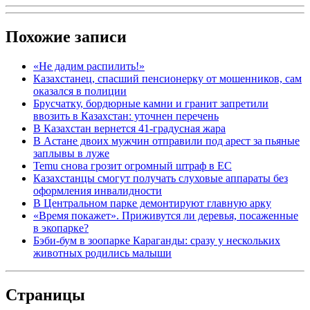
Похожие записи
«Не дадим распилить!»
Казахстанец, спасший пенсионерку от мошенников, сам
оказался в полиции
Брусчатку, бордюрные камни и гранит запретили
ввозить в Казахстан: уточнен перечень
В Казахстан вернется 41-градусная жара
В Астане двоих мужчин отправили под арест за пьяные
заплывы в луже
Temu снова грозит огромный штраф в ЕС
Казахстанцы смогут получать слуховые аппараты без
оформления инвалидности
В Центральном парке демонтируют главную арку
«Время покажет». Приживутся ли деревья, посаженные
в экопарке?
Бэби-бум в зоопарке Караганды: сразу у нескольких
животных родились малыши
Страницы