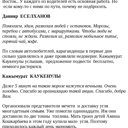
Восток.. У каждого из водителей есть основная работа. Но
если кому-то с ними по пути, почему не подбросить.
Данияр ЕСЕЛХАНОВ
Помогаем, здим, развозим людей с остановок. Морозы,
перебои с автобусами, с маршрутками. Чтобы люди не
стояли, не ждали. Развозим их, развозим мобильное питье,
горячий чай, кофе.
По словам автолюбителей, карагандинцы в первые дни
сильно удивлялись и даже проявляли недоверие. Кажымурат
Каукенулы услышав, предложение подвести бесплатно,
немного растерялся.
Кажымурат КАУКЕНУЛЫ
Даже 5 минут на таком морозе кажутся вечными. Очень
холодно. Спасибо за организацию такой акции. Спасибо, добра
Вам.
Организовали представители мечети и доставку угля
многодетным семьям. Уже помогли одиннадцати. Им они
доставили по две тонны топлива. Мать троих детей Амина
Кошкарбаева в этом году купила мало угля. Поэтому
приходилось каждый день экономить.