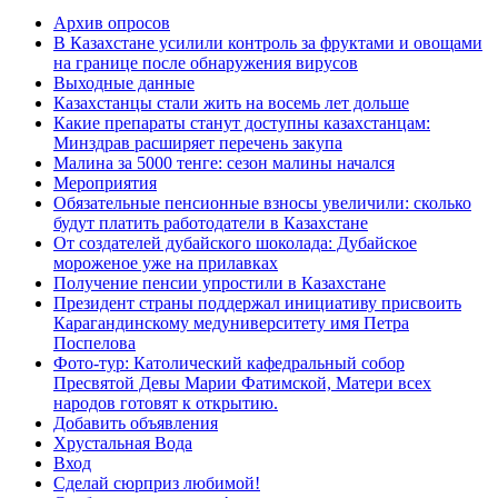
Архив опросов
В Казахстане усилили контроль за фруктами и овощами
на границе после обнаружения вирусов
Выходные данные
Казахстанцы стали жить на восемь лет дольше
Какие препараты станут доступны казахстанцам:
Минздрав расширяет перечень закупа
Малина за 5000 тенге: сезон малины начался
Мероприятия
Обязательные пенсионные взносы увеличили: сколько
будут платить работодатели в Казахстане
От создателей дубайского шоколада: Дубайское
мороженое уже на прилавках
Получение пенсии упростили в Казахстане
Президент страны поддержал инициативу присвоить
Карагандинскому медуниверситету имя Петра
Поспелова
Фото-тур: Католический кафедральный собор
Пресвятой Девы Марии Фатимской, Матери всех
народов готовят к открытию.
Добавить объявления
Хрустальная Вода
Вход
Сделай сюрприз любимой!