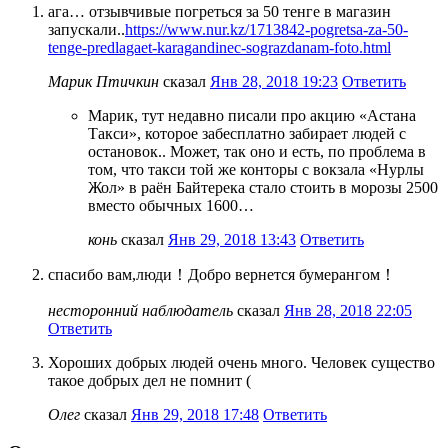
ага… отзывчивые погреться за 50 тенге в магазин
запускали..
https://www.nur.kz/1713842-pogretsa-za-50-
tenge-predlagaet-karagandinec-sograzdanam-foto.html
Марик Птичкин
сказал
Янв 28, 2018 19:23
Ответить
Марик, тут недавно писали про акцию «Астана
Такси», которое забесплатно забирает людей с
остановок.. Может, так оно и есть, по проблема в
том, что такси той же конторы с вокзала «Нурлы
Жол» в раён Байтерека стало стоить в морозы 2500
вместо обычных 1600…
конь
сказал
Янв 29, 2018 13:43
Ответить
спасибо вам,люди！Добро вернется бумерангом！
несторонний наблюдатель
сказал
Янв 28, 2018 22:05
Ответить
Хороших добрых людей очень много. Человек существо
такое добрых дел не помнит (
Олег
сказал
Янв 29, 2018 17:48
Ответить