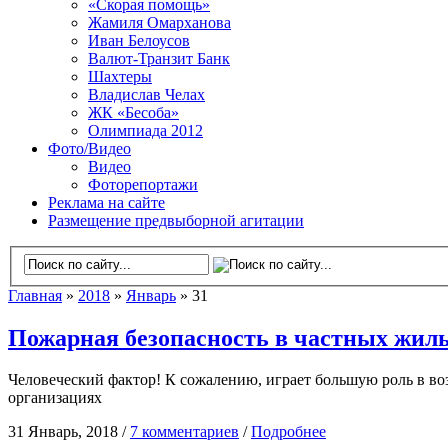
«Скорая помощь»
Жамиля Омарханова
Иван Белоусов
Валют-Транзит Банк
Шахтеры
Владислав Челах
ЖК «Бесоба»
Олимпиада 2012
Фото/Видео
Видео
Фоторепортажи
Реклама на сайте
Размещение предвыборной агитации
Главная
»
2018
»
Январь
» 31
Пожарная безопасность в частных жилых
Человеческий фактор! К сожалению, играет большую роль в во
организациях
31 Январь, 2018 /
7 комментариев
/
Подробнее