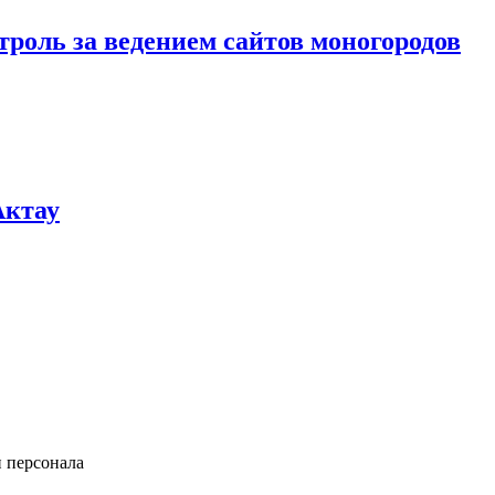
троль за ведением сайтов моногородов
Актау
и персонала