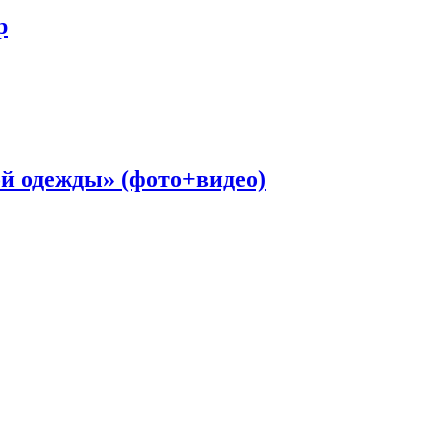
р
ой одежды» (фото+видео)