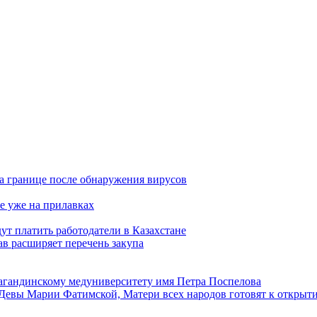
а границе после обнаружения вирусов
е уже на прилавках
ут платить работодатели в Казахстане
в расширяет перечень закупа
агандинскому медуниверситету имя Петра Поспелова
Девы Марии Фатимской, Матери всех народов готовят к открыт