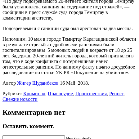
«По делу подозреваемого 20-летнего жителя города Темиртау
была установлена санкция на содержание под стражей», —
сообщили в пресс-службе суда города Темиртау в
комментарии агентству.
Подозреваемый с санкции суда был арестован на два месяца.
Напомним, 10 мая в городе Темиртау Карагандинской области
в результате стрельбы с дробовыми ранениями были
госпитализированы 5 молодых людей в возрасте от 18 до 25
лет. Задержан 20-летний житель города, который признался в
том, что в ходе конфликта с потерпевшими нанес
огнестрельные ранения. По данному факту начато досудебное
расследование по статье УК РК «Покушение на убийство».
Автор
Жигер Шуданбеков
16 Май, 2018.
Рубрики:
Криминал
,
Правосудие
,
Происшествия
,
Репост
,
Свежие новости
Комментариев нет
Оставить коммент.
Имя (required)