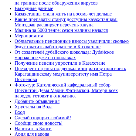
на границе после обнаружения вирусов
Выходные данные
Казахстанцы стали жить на восемь лет дольше
Какие препараты станут доступны казахстанцам:
Минздрав расширяет перечень закупа
Малина за 5000 тенге: сезон малины начался
Мероприятия
Обязательные пенсионные взносы увеличили: сколько
будут платить работодатели в Казахстане
От создателей дубайского шоколада: Дубайское
мороженое уже на прилавках
Получение пенсии упростили в Казахстане
Президент страны поддержал инициативу присвоить
Карагандинскому медуниверситету имя Петра
Поспелова
Фото-тур: Католический кафедральный собор
Пресвятой Девы Марии Фатимской, Матери всех
народов готовят к открытию.
Добавить объявления
Хрустальная Вода
Вход
Сделай сюрприз любимой!
Сообщи свою новость!
Написать в Блоги
Ария для народа