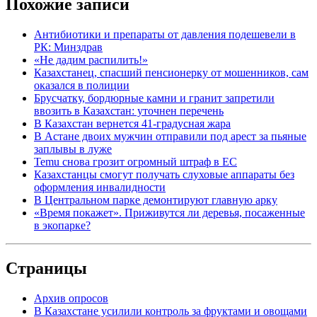
Похожие записи
Антибиотики и препараты от давления подешевели в
РК: Минздрав
«Не дадим распилить!»
Казахстанец, спасший пенсионерку от мошенников, сам
оказался в полиции
Брусчатку, бордюрные камни и гранит запретили
ввозить в Казахстан: уточнен перечень
В Казахстан вернется 41-градусная жара
В Астане двоих мужчин отправили под арест за пьяные
заплывы в луже
Temu снова грозит огромный штраф в ЕС
Казахстанцы смогут получать слуховые аппараты без
оформления инвалидности
В Центральном парке демонтируют главную арку
«Время покажет». Приживутся ли деревья, посаженные
в экопарке?
Страницы
Архив опросов
В Казахстане усилили контроль за фруктами и овощами