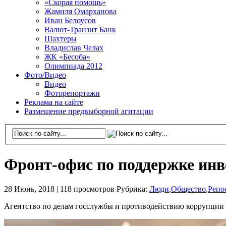
«Скорая помощь»
Жамиля Омарханова
Иван Белоусов
Валют-Транзит Банк
Шахтеры
Владислав Челах
ЖК «Бесоба»
Олимпиада 2012
Фото/Видео
Видео
Фоторепортажи
Реклама на сайте
Размещение предвыборной агитации
Фронт-офис по поддержке инв
28 Июнь, 2018 |
118 просмотров
Рубрика:
Люди
,
Общество
,
Репо
Агентство по делам госслужбы и противодействию коррупции 