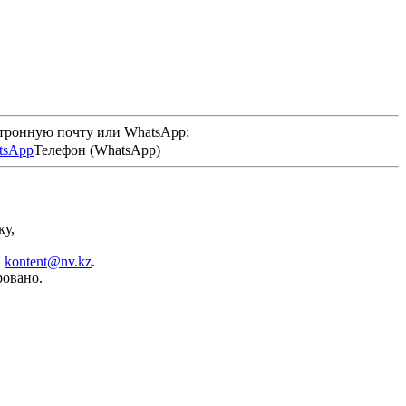
ктронную почту или WhatsApp:
Телефон (WhatsApp)
ку,
а
kontent@nv.kz
.
ровано.