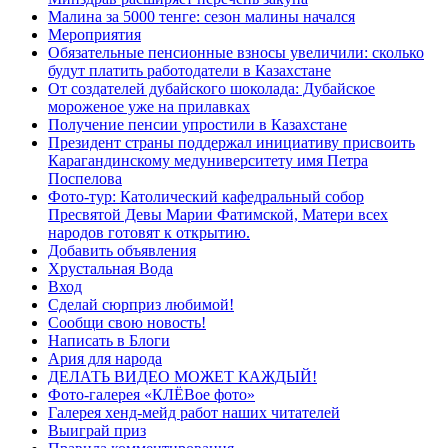
Малина за 5000 тенге: сезон малины начался
Мероприятия
Обязательные пенсионные взносы увеличили: сколько
будут платить работодатели в Казахстане
От создателей дубайского шоколада: Дубайское
мороженое уже на прилавках
Получение пенсии упростили в Казахстане
Президент страны поддержал инициативу присвоить
Карагандинскому медуниверситету имя Петра
Поспелова
Фото-тур: Католический кафедральный собор
Пресвятой Девы Марии Фатимской, Матери всех
народов готовят к открытию.
Добавить объявления
Хрустальная Вода
Вход
Сделай сюрприз любимой!
Сообщи свою новость!
Написать в Блоги
Ария для народа
ДЕЛАТЬ ВИДЕО МОЖЕТ КАЖДЫЙ!
Фото-галерея «КЛЁВое фото»
Галерея хенд-мейд работ наших читателей
Выиграй приз