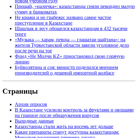
новом учебном году
Прощай, «наличка»: казахстанцы сняли рекордно малую
сумму в банкоматах
Не кражи и не грабежи: названо самое частое
преступление в Казахстане
Шашлык в лесу обошелся казахстанцам в 432 тысячи
тенге
«Музыка — харам, певцы — глашатаи шайтана»: на
жителя Туркестанской области завели уголовное дело
после речи на тое
Фонд «Не Молчи KZ» приостановил свою горячую
линию
Буйволятина и соя: министр поделился мнением
производителей о дешевой импортной колбасе
Страницы
Архив опросов
В Казахстане усилили контроль за фруктами и овощами
на границе после обнаружения вирусов
Выходные данные
Казахстанцы стали жить на восемь лет дольше
Какие препараты станут доступны казахстанцам:
Минздрав расширяет перечень закупа