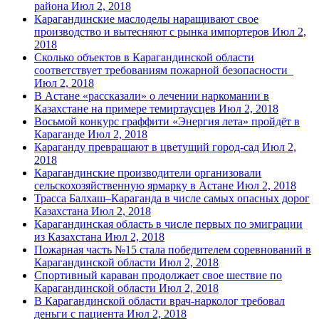
района
Июл 2, 2018
Карагандинские маслоделы наращивают свое
производство и вытесняют с рынка импортеров
Июл 2,
2018
Сколько объектов в Карагандинской области
соответствует требованиям пожарной безопасности
Июл 2, 2018
В Астане «рассказали» о лечении наркомании в
Казахстане на примере темиртаусцев
Июл 2, 2018
Восьмой конкурс граффити «Энергия лета» пройдёт в
Караганде
Июл 2, 2018
Караганду превращают в цветущий город-сад
Июл 2,
2018
Карагандинские производители организовали
сельскохозяйственную ярмарку в Астане
Июл 2, 2018
Трасса Балхаш–Караганда в числе самых опасных дорог
Казахстана
Июл 2, 2018
Карагандинская область в числе первых по эмиграции
из Казахстана
Июл 2, 2018
Пожарная часть №15 стала победителем соревнований в
Карагандинской области
Июл 2, 2018
Спортивный караван продолжает свое шествие по
Карагандинской области
Июл 2, 2018
В Карагандинской области врач-нарколог требовал
деньги с пациента
Июл 2, 2018