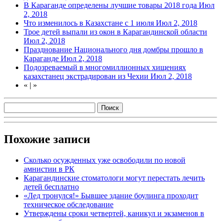
В Караганде определены лучшие товары 2018 года
Июл
2, 2018
Что изменилось в Казахстане с 1 июля
Июл 2, 2018
Трое детей выпали из окон в Карагандинской области
Июл 2, 2018
Празднование Национального дня домбры прошло в
Караганде
Июл 2, 2018
Подозреваемый в многомиллионных хищениях
казахстанец экстрадирован из Чехии
Июл 2, 2018
«
|
»
Похожие записи
Сколько осужденных уже освободили по новой
амнистии в РК
Карагандинские стоматологи могут перестать лечить
детей бесплатно
«Лед тронулся!» Бывшее здание боулинга проходит
техническое обследование
Утверждены сроки четвертей, каникул и экзаменов в