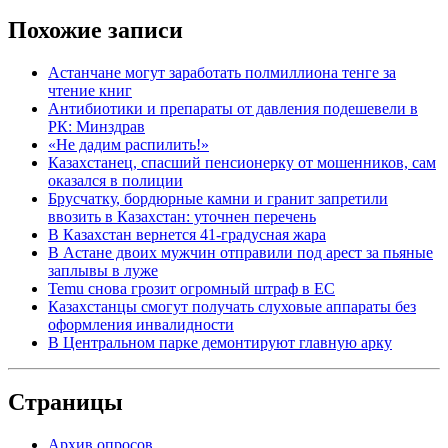
Похожие записи
Астанчане могут заработать полмиллиона тенге за
чтение книг
Антибиотики и препараты от давления подешевели в
РК: Минздрав
«Не дадим распилить!»
Казахстанец, спасший пенсионерку от мошенников, сам
оказался в полиции
Брусчатку, бордюрные камни и гранит запретили
ввозить в Казахстан: уточнен перечень
В Казахстан вернется 41-градусная жара
В Астане двоих мужчин отправили под арест за пьяные
заплывы в луже
Temu снова грозит огромный штраф в ЕС
Казахстанцы смогут получать слуховые аппараты без
оформления инвалидности
В Центральном парке демонтируют главную арку
Страницы
Архив опросов