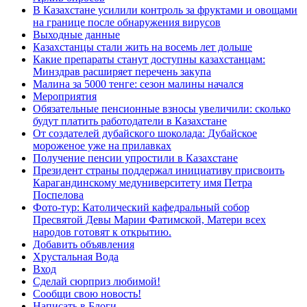
В Казахстане усилили контроль за фруктами и овощами
на границе после обнаружения вирусов
Выходные данные
Казахстанцы стали жить на восемь лет дольше
Какие препараты станут доступны казахстанцам:
Минздрав расширяет перечень закупа
Малина за 5000 тенге: сезон малины начался
Мероприятия
Обязательные пенсионные взносы увеличили: сколько
будут платить работодатели в Казахстане
От создателей дубайского шоколада: Дубайское
мороженое уже на прилавках
Получение пенсии упростили в Казахстане
Президент страны поддержал инициативу присвоить
Карагандинскому медуниверситету имя Петра
Поспелова
Фото-тур: Католический кафедральный собор
Пресвятой Девы Марии Фатимской, Матери всех
народов готовят к открытию.
Добавить объявления
Хрустальная Вода
Вход
Сделай сюрприз любимой!
Сообщи свою новость!
Написать в Блоги