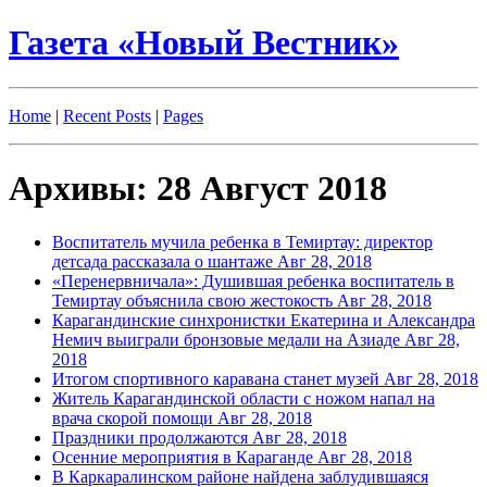
Газета «Новый Вестник»
Home
|
Recent Posts
|
Pages
Архивы: 28 Август 2018
Воспитатель мучила ребенка в Темиртау: директор
детсада рассказала о шантаже
Авг 28, 2018
«Перенервничала»: Душившая ребенка воспитатель в
Темиртау объяснила свою жестокость
Авг 28, 2018
Карагандинские синхронистки Екатерина и Александра
Немич выиграли бронзовые медали на Азиаде
Авг 28,
2018
Итогом спортивного каравана станет музей
Авг 28, 2018
Житель Карагандинской области с ножом напал на
врача скорой помощи
Авг 28, 2018
Праздники продолжаются
Авг 28, 2018
Осенние мероприятия в Караганде
Авг 28, 2018
В Каркаралинском районе найдена заблудившаяся