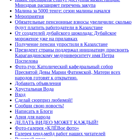
Минздрав расширяет перечень закупа
Малина за 5000 тенге: сезон малины начался
Мероприятия
Обязательные пенсионные взносы увеличили: сколько
будут платить работодатели в Казахстане
От создателей дубайского шоколада: Дубайское
мороженое уже на прилавках
Получение пенсии упростили в Казахстане
Президент страны поддержал инициативу присвоить
Карагандинскому медуниверситету имя Петра
Поспелова
Фото-тур: Католический кафедральный собор
Пресвятой Девы Марии Фатимской, Матери всех
народов готовят к открытию.
Добавить объявления
Хрустальная Вода
Вход
Сделай сюрприз любимой!
Сообщи свою новость!
Написать в Блоги
Ария для народа
ДЕЛАТЬ ВИДЕО МОЖЕТ КАЖДЫЙ!
Фото-галерея «КЛЁВое фото»
Галерея хенд-мейд работ наших читателей