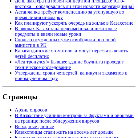
День шахтера на новой концертной площадке Юго-
востока – обрадовались ли этой новости карагандинцы?
Астанчанка требует компенсацию за утонувшую во
время ливня иномарку
Как планируют ускорять очередь на жилье в Казахстане
В школах Казахстана переименовали некоторые
предметы и ввели новые уроки
Сколько осужденных уже освободили по новой
амнистии в РК
Карагандинские стоматологи могут перестать лечить
детей бесплатно
«Лед тронулся!» Бывшее здание боулинга проходит
техническое обследование
Утверждены сроки четвертей, каникул и экзаменов в
новом учебном году
Страницы
Архив опросов
В Казахстане усилили контроль за фруктами и овощами
на границе после обнаружения вирусов
Выходные данные
Казахстанцы стали жить на восемь лет дольше
Какие препараты станут доступны казахстанцам: