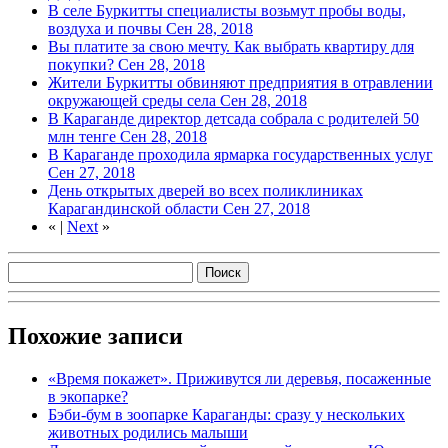
В селе Буркитты специалисты возьмут пробы воды,
воздуха и почвы
Сен 28, 2018
Вы платите за свою мечту. Как выбрать квартиру для
покупки?
Сен 28, 2018
Жители Буркитты обвиняют предприятия в отравлении
окружающей среды села
Сен 28, 2018
В Караганде директор детсада собрала с родителей 50
млн тенге
Сен 28, 2018
В Караганде проходила ярмарка государственных услуг
Сен 27, 2018
День открытых дверей во всех поликлиниках
Карагандинской области
Сен 27, 2018
«
|
Next
»
Похожие записи
«Время покажет». Приживутся ли деревья, посаженные
в экопарке?
Бэби-бум в зоопарке Караганды: сразу у нескольких
животных родились малыши