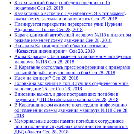
Казахстанский боксер победил соперника с 15
нокаутами
Сен 29, 2018
Казахстанка о встрече с Цукербергом: Я в тот момент,
оказывается, застыла и остановилась
Сен 29, 2018
Планируется перекрытие перекрестка улиц Нуркена
Абдирова — Гоголя
Сен 28, 2018
Карагандинский автобусный маршрут №118 в пилотном
режиме изменяет схему движения
Сен 28, 2018
Экс-аким Карагандинской области возглавил
«Казахстан инжиниринг»
Сен 28, 2018
Аким Караганды был замечен в проблемном автобусном
маршруте №118
Сен 28, 2018
В Караганде состоялась пресс-конференция с призерами
вольной борьбы и рукопашного боя
Сен 28, 2018
Идём на концерт?
Сен 28, 2018
Головкина включили в топ-3 лучших средневесов мира
за последние 25 лет
Сен 28, 2018
Виновник выжил, а двое пострадавших погибли в
результате ДТП Октябрьского района
Сен 28, 2018
В Карагандинском акимате подтвердили информацию
об изменении схемы движения маршрута №118
Сен 28,
2018
Мемориальные доски памяти погибших сотрудников
при исполнении служебных обязанностей появились в
ДВД области
Сен 28, 2018