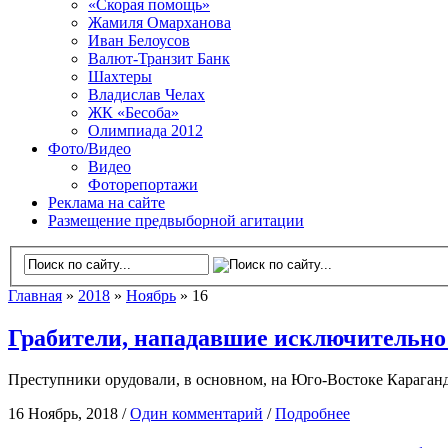
«Скорая помощь»
Жамиля Омарханова
Иван Белоусов
Валют-Транзит Банк
Шахтеры
Владислав Челах
ЖК «Бесоба»
Олимпиада 2012
Фото/Видео
Видео
Фоторепортажи
Реклама на сайте
Размещение предвыборной агитации
Главная
»
2018
»
Ноябрь
» 16
Грабители, нападавшие исключительно 
Преступники орудовали, в основном, на Юго-Востоке Караган
16 Ноябрь, 2018 /
Один комментарий
/
Подробнее