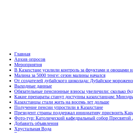
Главная
Архив опросов
Мероприятия
В Казахстане усилили контроль за фруктами и овощами н
Малина за 5000 тенге: сезон малины начался
От создателей дубайского шоколада: Дубайское морожено
Выходные данные
Обязательные пенсионные взносы увеличили: сколько буд
Какие препараты станут доступны казахстанцам: Минздра
Казахстанцы стали жить на восемь лет дольше
Получение пенсии упростили в Казахстане
Президент страны поддержал инициативу присвоить Кар
Фото-тур: Католический кафедральный собор Пресвятой 
Добавить объявления
Хрустальная Вода