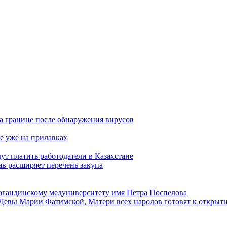
а границе после обнаружения вирусов
е уже на прилавках
ут платить работодатели в Казахстане
в расширяет перечень закупа
агандинскому медуниверситету имя Петра Поспелова
Девы Марии Фатимской, Матери всех народов готовят к открыт