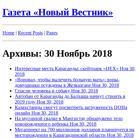
Газета «Новый Вестник»
Home
|
Recent Posts
|
Pages
Архивы: 30 Ноябрь 2018
Интересные места Караганды: скейтпарк «ЦЕХ»
Ноя 30,
2018
«Воровал, чтобы вылечить больную мать»: воры-
домушники осуждены в Жезказгане
Ноя 30, 2018
Cпасли человека и собаку
Ноя 30, 2018
Автобан от Караганды до Балхаша начнут строить в
2019 году
Ноя 30, 2018
Казахстанцы смогут посмотреть загруженость ЦОНа
онлайн
Ноя 30, 2018
На мусорной свалке в Мангистау обнаружено тело
новорожденного ребенка
Ноя 30, 2018
Мегапроект на 700 миллионов долларов планируется на
месторождении в Карагандинской области
Ноя 30, 2018