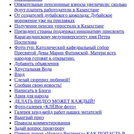
Обязательные пенсионные взносы увеличили: сколько
будут платить работодатели в Казахстане
От создателей дубайского шоколада: Дубайское
мороженое уже на прилавках
Получение пенсии упростили в Казахстане
Президент страны поддержал инициативу присвоить
Карагандинскому медуниверситету имя Петра
Поспелова
Фото-тур: Католический кафедральный собор
Пресвятой Девы Марии Фатимской, Матери всех
народов готовят к открытию.
Добавить объявления
Хрустальная Вода
Вход
Сделай сюрприз любимой!
Сообщи свою новость!
Написать в Блоги
Ария для народа
ДЕЛАТЬ ВИДЕО МОЖЕТ КАЖДЫЙ!
Фото-галерея «КЛЁВое фото»
Галерея хенд-мейд работ наших читателей
Выиграй приз
Правила комментирования
Задай вопрос прокурору
Прямая линия «Нового Вестника» КАК ПОПАСТЬ В