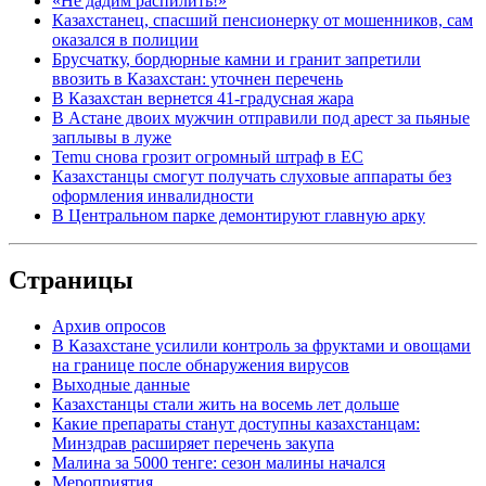
«Не дадим распилить!»
Казахстанец, спасший пенсионерку от мошенников, сам
оказался в полиции
Брусчатку, бордюрные камни и гранит запретили
ввозить в Казахстан: уточнен перечень
В Казахстан вернется 41-градусная жара
В Астане двоих мужчин отправили под арест за пьяные
заплывы в луже
Temu снова грозит огромный штраф в ЕС
Казахстанцы смогут получать слуховые аппараты без
оформления инвалидности
В Центральном парке демонтируют главную арку
Страницы
Архив опросов
В Казахстане усилили контроль за фруктами и овощами
на границе после обнаружения вирусов
Выходные данные
Казахстанцы стали жить на восемь лет дольше
Какие препараты станут доступны казахстанцам:
Минздрав расширяет перечень закупа
Малина за 5000 тенге: сезон малины начался
Мероприятия