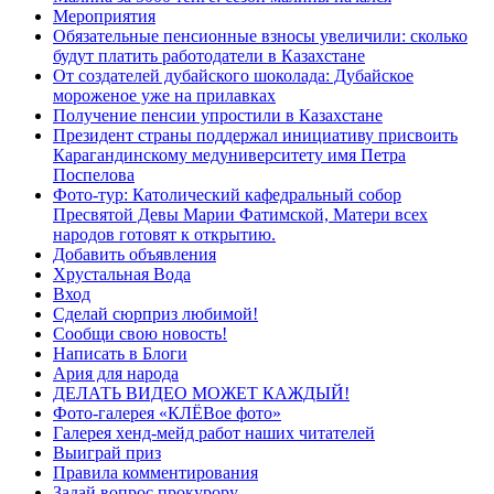
Мероприятия
Обязательные пенсионные взносы увеличили: сколько
будут платить работодатели в Казахстане
От создателей дубайского шоколада: Дубайское
мороженое уже на прилавках
Получение пенсии упростили в Казахстане
Президент страны поддержал инициативу присвоить
Карагандинскому медуниверситету имя Петра
Поспелова
Фото-тур: Католический кафедральный собор
Пресвятой Девы Марии Фатимской, Матери всех
народов готовят к открытию.
Добавить объявления
Хрустальная Вода
Вход
Сделай сюрприз любимой!
Сообщи свою новость!
Написать в Блоги
Ария для народа
ДЕЛАТЬ ВИДЕО МОЖЕТ КАЖДЫЙ!
Фото-галерея «КЛЁВое фото»
Галерея хенд-мейд работ наших читателей
Выиграй приз
Правила комментирования
Задай вопрос прокурору