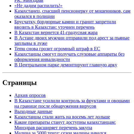
РК: Минздрав
«Не дадим распилить!»
Казахстанец, спасший пенсионерку от мошенников, сам
оказался в полиции
Брусчатку, бордюрные камни и гранит запретили
ввозить в Казахстан: уточнен перечень
В Казахстан вернется 41-градусная жара
В Астане двоих мужчин отправили под арест за пьяные
заплывы в луже
Temu снова грозит огромный штраф в ЕС
Казахстанцы смогут получать слуховые аппараты без
оформления инвалидности
В Центральном парке демонтируют главную арку
Страницы
Архив опросов
В Казахстане усилили контроль за фруктами и овощами
на границе после обнаружения вирусов
Выходные данные
Казахстанцы стали жить на восемь лет дольше
Какие препараты станут доступны казахстанцам:
Минздрав расширяет перечень закупа
Малина за 5000 тенге: сезон малины начался