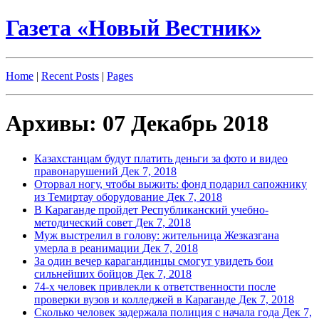
Газета «Новый Вестник»
Home
|
Recent Posts
|
Pages
Архивы: 07 Декабрь 2018
Казахстанцам будут платить деньги за фото и видео
правонарушений
Дек 7, 2018
Оторвал ногу, чтобы выжить: фонд подарил сапожнику
из Темиртау оборудование
Дек 7, 2018
В Караганде пройдет Республиканский учебно-
методический совет
Дек 7, 2018
Муж выстрелил в голову: жительница Жезказгана
умерла в реанимации
Дек 7, 2018
За один вечер карагандинцы смогут увидеть бои
сильнейших бойцов
Дек 7, 2018
74-х человек привлекли к ответственности после
проверки вузов и колледжей в Караганде
Дек 7, 2018
Сколько человек задержала полиция с начала года
Дек 7,