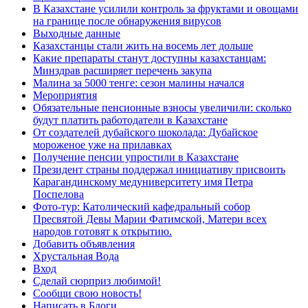
В Казахстане усилили контроль за фруктами и овощами
на границе после обнаружения вирусов
Выходные данные
Казахстанцы стали жить на восемь лет дольше
Какие препараты станут доступны казахстанцам:
Минздрав расширяет перечень закупа
Малина за 5000 тенге: сезон малины начался
Мероприятия
Обязательные пенсионные взносы увеличили: сколько
будут платить работодатели в Казахстане
От создателей дубайского шоколада: Дубайское
мороженое уже на прилавках
Получение пенсии упростили в Казахстане
Президент страны поддержал инициативу присвоить
Карагандинскому медуниверситету имя Петра
Поспелова
Фото-тур: Католический кафедральный собор
Пресвятой Девы Марии Фатимской, Матери всех
народов готовят к открытию.
Добавить объявления
Хрустальная Вода
Вход
Сделай сюрприз любимой!
Сообщи свою новость!
Написать в Блоги