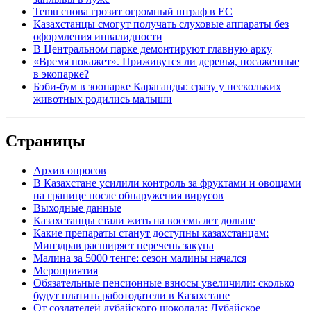
Temu снова грозит огромный штраф в ЕС
Казахстанцы смогут получать слуховые аппараты без
оформления инвалидности
В Центральном парке демонтируют главную арку
«Время покажет». Приживутся ли деревья, посаженные
в экопарке?
Бэби-бум в зоопарке Караганды: сразу у нескольких
животных родились малыши
Страницы
Архив опросов
В Казахстане усилили контроль за фруктами и овощами
на границе после обнаружения вирусов
Выходные данные
Казахстанцы стали жить на восемь лет дольше
Какие препараты станут доступны казахстанцам:
Минздрав расширяет перечень закупа
Малина за 5000 тенге: сезон малины начался
Мероприятия
Обязательные пенсионные взносы увеличили: сколько
будут платить работодатели в Казахстане
От создателей дубайского шоколада: Дубайское