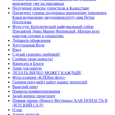
мороженое уже на прилавках
Получение пенсии упростили в Казахстане
Президент страны поддержал инициативу присвоить
Карагандинскому медуниверситету имя Петра
Поспелова
Фото-тур: Католический кафедральный собор
Пресвятой Девы Марии Фатимской, Матери всех
народов готовят к открытию.
Добавить объявления
Хрустальная Вода
Вход
Сделай сюрприз любимой!
Сообщи свою новость!
Написать в Блоги
Ария для народа
ДЕЛАТЬ ВИДЕО МОЖЕТ КАЖДЫЙ!
Фото-галерея «КЛЁВое фото»
Галерея хенд-мейд работ наших читателей
Выиграй приз
Правила комментирования
Задай вопрос прокурору
Прямая линия «Нового Вестника» КАК ПОПАСТЬ В
ДЕТСКИЙ САД?
О нас
Архив опросов