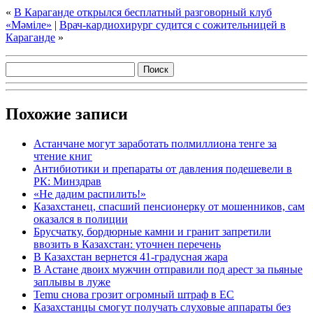
«
В Караганде открылся бесплатный разговорный клуб
«Мәміле»
|
Врач-кардиохирург судится с сожительницей в
Караганде
»
Похожие записи
Астанчане могут заработать полмиллиона тенге за
чтение книг
Антибиотики и препараты от давления подешевели в
РК: Минздрав
«Не дадим распилить!»
Казахстанец, спасший пенсионерку от мошенников, сам
оказался в полиции
Брусчатку, бордюрные камни и гранит запретили
ввозить в Казахстан: уточнен перечень
В Казахстан вернется 41-градусная жара
В Астане двоих мужчин отправили под арест за пьяные
заплывы в луже
Temu снова грозит огромный штраф в ЕС
Казахстанцы смогут получать слуховые аппараты без