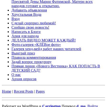
Пресвятой Девы Марии Фатимской, Матери всех
народов готовят к открытию.
Добавить объявления
Хрустальная Вода
Вход
Сделай сюрприз любимой!
Сообщи свою новость!
Написать в Блоги
Ария для народа
ДЕЛАТЬ ВИДЕО МОЖЕТ КАЖДЫЙ!
Фото-галерея «КЛЁВое фото»
Галерея хенд-мейд работ наших читателей
Выиграй приз
Правила комментирования
Задай вопрос прокурору
Прямая линия «Нового Вестника» КАК ПОПАСТЬ В
ДЕТСКИЙ САД?
О нас
Архив опросов
Home
|
Recent Posts
|
Pages
Работает на WordPress и
Carrington
Перевод
d_ma
.
Войти