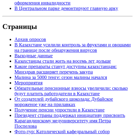
оформления инвалидности
В Центральном парке демонтируют главную арку
Страницы
Архив опросов
В Казахстане усилили контроль за фруктами и овощами
на границе после обнаружения вирусов
Выходные данные
Казахстанцы стали жить на восемь лет дольше
Какие препараты станут доступны казахстанцам:
Минздрав расширяет перечень закупа
Малина за 5000 тенге: сезон малины начался
Мероприятия
Обязательные пенсионные взносы увеличили: сколько
будут платить работодатели в Казахстане
От создателей дубайского шоколада: Дубайское
мороженое уже на прилавках
Получение пенсии упростили в Казахстане
Президент страны поддержал инициативу присвоить
Карагандинскому медуниверситету имя Петра
Поспелова
Фото-тур: Католический кафедральный собор