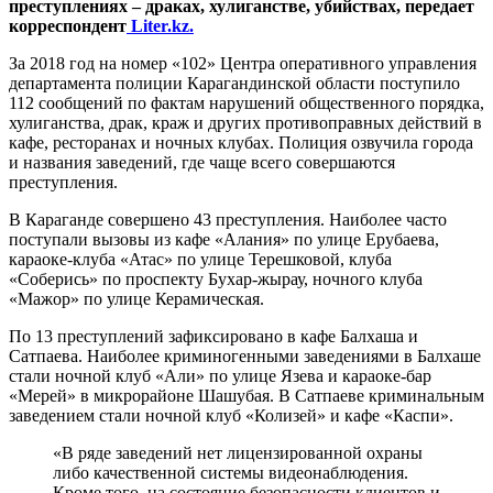
преступлениях – драках, хулиганстве, убийствах, передает
корреспондент
Liter.kz.
За 2018 год на номер «102» Центра оперативного управления
департамента полиции Карагандинской области поступило
112 сообщений по фактам нарушений общественного порядка,
хулиганства, драк, краж и других противоправных действий в
кафе, ресторанах и ночных клубах. Полиция озвучила города
и названия заведений, где чаще всего совершаются
преступления.
В Караганде совершено 43 преступления. Наиболее часто
поступали вызовы из кафе «Алания» по улице Ерубаева,
караоке-клуба «Атас» по улице Терешковой, клуба
«Соберись» по проспекту Бухар-жырау, ночного клуба
«Мажор» по улице Керамическая.
По 13 преступлений зафиксировано в кафе Балхаша и
Сатпаева. Наиболее криминогенными заведениями в Балхаше
стали ночной клуб «Али» по улице Язева и караоке-бар
«Мерей» в микрорайоне Шашубая. В Сатпаеве криминальным
заведением стали ночной клуб «Колизей» и кафе «Каспи».
«В ряде заведений нет лицензированной охраны
либо качественной системы видеонаблюдения.
Кроме того, на состояние безопасности клиентов и