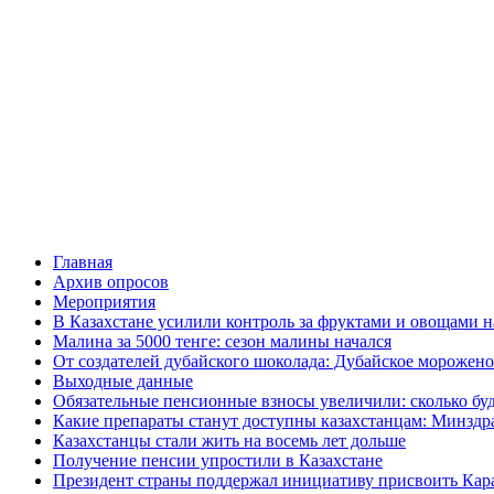
Главная
Архив опросов
Мероприятия
В Казахстане усилили контроль за фруктами и овощами н
Малина за 5000 тенге: сезон малины начался
От создателей дубайского шоколада: Дубайское морожено
Выходные данные
Обязательные пенсионные взносы увеличили: сколько буд
Какие препараты станут доступны казахстанцам: Минздра
Казахстанцы стали жить на восемь лет дольше
Получение пенсии упростили в Казахстане
Президент страны поддержал инициативу присвоить Кар