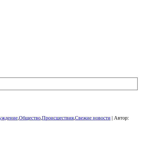
уждение
,
Общество
,
Происшествия
,
Свежие новости
|
Автор: