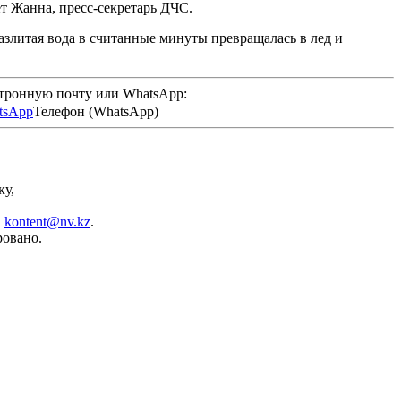
ет Жанна, пресс-секретарь ДЧС.
Разлитая вода в считанные минуты превращалась в лед и
ктронную почту или WhatsApp:
Телефон (WhatsApp)
ку,
а
kontent@nv.kz
.
ровано.