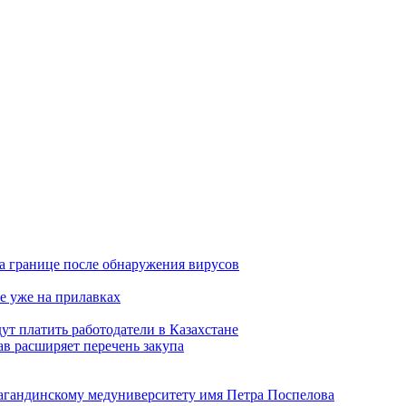
а границе после обнаружения вирусов
е уже на прилавках
ут платить работодатели в Казахстане
в расширяет перечень закупа
агандинскому медуниверситету имя Петра Поспелова