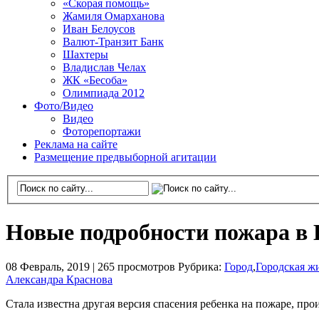
«Скорая помощь»
Жамиля Омарханова
Иван Белоусов
Валют-Транзит Банк
Шахтеры
Владислав Челах
ЖК «Бесоба»
Олимпиада 2012
Фото/Видео
Видео
Фоторепортажи
Реклама на сайте
Размещение предвыборной агитации
Новые подробности пожара в 
08 Февраль, 2019 |
265 просмотров
Рубрика:
Город
,
Городская ж
Александра Краснова
Стала известна другая версия спасения ребенка на пожаре, пр