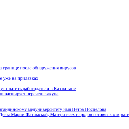
а границе после обнаружения вирусов
е уже на прилавках
ут платить работодатели в Казахстане
в расширяет перечень закупа
агандинскому медуниверситету имя Петра Поспелова
Девы Марии Фатимской, Матери всех народов готовят к открыт