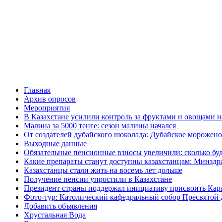
Главная
Архив опросов
Мероприятия
В Казахстане усилили контроль за фруктами и овощами н
Малина за 5000 тенге: сезон малины начался
От создателей дубайского шоколада: Дубайское морожено
Выходные данные
Обязательные пенсионные взносы увеличили: сколько буд
Какие препараты станут доступны казахстанцам: Минздра
Казахстанцы стали жить на восемь лет дольше
Получение пенсии упростили в Казахстане
Президент страны поддержал инициативу присвоить Кар
Фото-тур: Католический кафедральный собор Пресвятой 
Добавить объявления
Хрустальная Вода