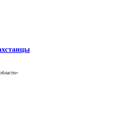
захстанцы
области»