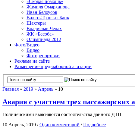
«Скорая помощь»
Жамиля Омарханова
Иван Белоусов
Валют-Транзит Банк
Шахтеры
Владислав Челах
ЖК «Бесоба»
Олимпиада 2012
Фото/Видео
Видео
Фоторепортажи
Реклама на сайте
Размещение предвыборной агитации
Главная
»
2019
»
Апрель
» 10
Авария с участием трех пассажирских 
Полицейскими выясняются обстоятельства данного ДТП.
10 Апрель, 2019 /
Один комментарий
/
Подробнее