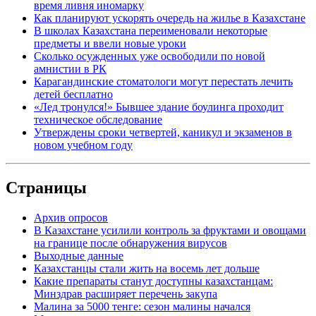
время ливня иномарку
Как планируют ускорять очередь на жилье в Казахстане
В школах Казахстана переименовали некоторые
предметы и ввели новые уроки
Сколько осужденных уже освободили по новой
амнистии в РК
Карагандинские стоматологи могут перестать лечить
детей бесплатно
«Лед тронулся!» Бывшее здание боулинга проходит
техническое обследование
Утверждены сроки четвертей, каникул и экзаменов в
новом учебном году
Страницы
Архив опросов
В Казахстане усилили контроль за фруктами и овощами
на границе после обнаружения вирусов
Выходные данные
Казахстанцы стали жить на восемь лет дольше
Какие препараты станут доступны казахстанцам:
Минздрав расширяет перечень закупа
Малина за 5000 тенге: сезон малины начался