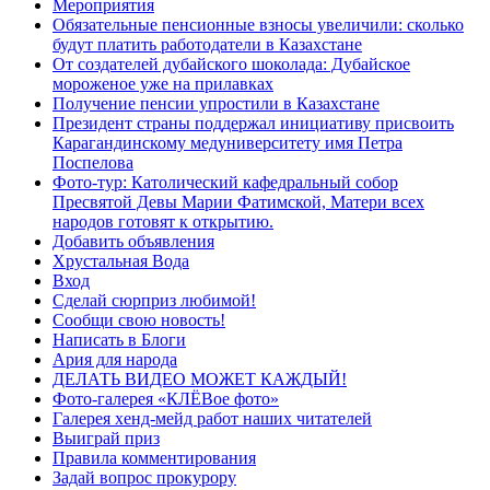
Мероприятия
Обязательные пенсионные взносы увеличили: сколько
будут платить работодатели в Казахстане
От создателей дубайского шоколада: Дубайское
мороженое уже на прилавках
Получение пенсии упростили в Казахстане
Президент страны поддержал инициативу присвоить
Карагандинскому медуниверситету имя Петра
Поспелова
Фото-тур: Католический кафедральный собор
Пресвятой Девы Марии Фатимской, Матери всех
народов готовят к открытию.
Добавить объявления
Хрустальная Вода
Вход
Сделай сюрприз любимой!
Сообщи свою новость!
Написать в Блоги
Ария для народа
ДЕЛАТЬ ВИДЕО МОЖЕТ КАЖДЫЙ!
Фото-галерея «КЛЁВое фото»
Галерея хенд-мейд работ наших читателей
Выиграй приз
Правила комментирования
Задай вопрос прокурору