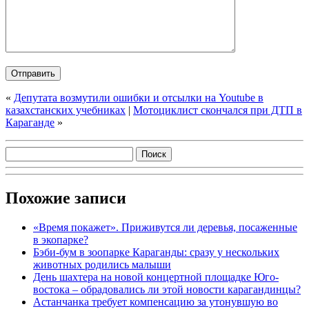
«
Депутата возмутили ошибки и отсылки на Youtube в
казахстанских учебниках
|
Мотоциклист скончался при ДТП в
Караганде
»
Похожие записи
«Время покажет». Приживутся ли деревья, посаженные
в экопарке?
Бэби-бум в зоопарке Караганды: сразу у нескольких
животных родились малыши
День шахтера на новой концертной площадке Юго-
востока – обрадовались ли этой новости карагандинцы?
Астанчанка требует компенсацию за утонувшую во