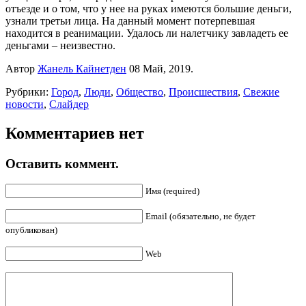
отъезде и о том, что у нее на руках имеются большие деньги,
узнали третьи лица. На данный момент потерпевшая
находится в реанимации. Удалось ли налетчику завладеть ее
деньгами – неизвестно.
Автор
Жанель Кайнетден
08 Май, 2019.
Рубрики:
Город
,
Люди
,
Общество
,
Происшествия
,
Свежие
новости
,
Слайдер
Комментариев нет
Оставить коммент.
Имя (required)
Email (обязательно, не будет
опубликован)
Web