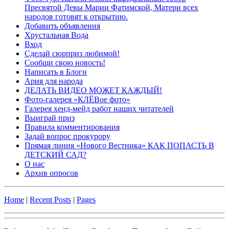
Пресвятой Девы Марии Фатимской, Матери всех
народов готовят к открытию.
Добавить объявления
Хрустальная Вода
Вход
Сделай сюрприз любимой!
Сообщи свою новость!
Написать в Блоги
Ария для народа
ДЕЛАТЬ ВИДЕО МОЖЕТ КАЖДЫЙ!
Фото-галерея «КЛЁВое фото»
Галерея хенд-мейд работ наших читателей
Выиграй приз
Правила комментирования
Задай вопрос прокурору
Прямая линия «Нового Вестника» КАК ПОПАСТЬ В
ДЕТСКИЙ САД?
О нас
Архив опросов
Home
|
Recent Posts
|
Pages