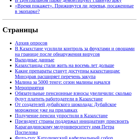
В Центральном парке демонтируют главную арку
«Время покажет». Приживутся ли деревья, посаженные
в экопарке?
Страницы
Архив опросов
В Казахстане усилили контроль за фруктами и овощами
на границе после обнаружения вирусов
Выходные данные
Казахстанцы стали жить на восемь лет дольше
Какие препараты станут доступны казахстанцам:
Минздрав расширяет перечень закупа
Малина за 5000 тенге: сезон малины начался
Мероприятия
Обязательные пенсионные взносы увеличили: сколько
будут платить работодатели в Казахстане
От создателей дубайского шоколада: Дубайское
мороженое уже на прилавках
Получение пенсии упростили в Казахстане
Президент страны поддержал инициативу присвоить
Карагандинскому медуниверситету имя Петра
Поспелова
Фото-тур: Католический кафедральный собор