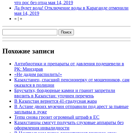
что рос без отца
мая 14, 2019
Да будет вода! Отключение воды в Караганде отменили
мая 14, 2019
«
|
»
Похожие записи
Антибиотики и препараты от давления подешевели в
РК: Минздрав
«Не дадим распилить!»
Казахстанец, спасший пенсионерку от мошенников, сам
оказался в полиции
Брусчатку, бордюрные камни и гранит запретили
ввозить в Казахстан: уточнен перечень
В Казахстан вернется 41-градусная жара
В Астане двоих мужчин отправили под арест за пьяные
заплывы в луже
Temu снова грозит огромный штраф в ЕС
Казахстанцы смогут получать слуховые аппараты без
оформления инвалидности