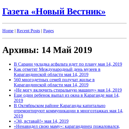
Газета «Новый Вестник»
Home
|
Recent Posts
|
Pages
Архивы: 14 Май 2019
В Сарани укладка асфальта идет по плану
мая 14, 2019
Как отметят Международный день музеев в
Карагандинской области
мая 14, 2019
560 многодетных семей получат жилье в
Карагандинской области
мая 14, 2019
«Не могу включить стиральную машину»
мая 14, 2019
Еще один ребенок выпал из окна в Караганде
мая 14,
2019
В Октябрьском районе Караганды капитально
отремонтируют коммуникации в многоэтажках
мая 14,
2019
«Эй, вставай!»
мая 14, 2019
«Ненавидел свою маму»: карагандинец пожаловался,