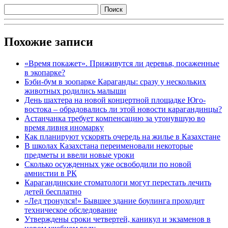
Похожие записи
«Время покажет». Приживутся ли деревья, посаженные
в экопарке?
Бэби-бум в зоопарке Караганды: сразу у нескольких
животных родились малыши
День шахтера на новой концертной площадке Юго-
востока – обрадовались ли этой новости карагандинцы?
Астанчанка требует компенсацию за утонувшую во
время ливня иномарку
Как планируют ускорять очередь на жилье в Казахстане
В школах Казахстана переименовали некоторые
предметы и ввели новые уроки
Сколько осужденных уже освободили по новой
амнистии в РК
Карагандинские стоматологи могут перестать лечить
детей бесплатно
«Лед тронулся!» Бывшее здание боулинга проходит
техническое обследование
Утверждены сроки четвертей, каникул и экзаменов в