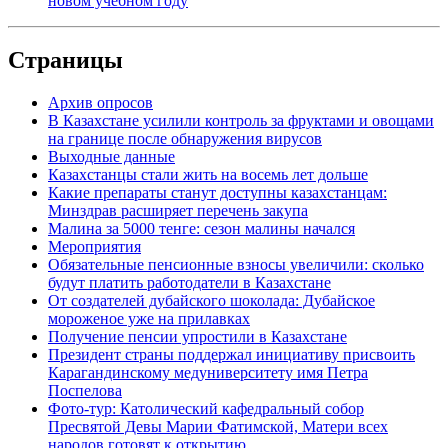
новом учебном году
Страницы
Архив опросов
В Казахстане усилили контроль за фруктами и овощами
на границе после обнаружения вирусов
Выходные данные
Казахстанцы стали жить на восемь лет дольше
Какие препараты станут доступны казахстанцам:
Минздрав расширяет перечень закупа
Малина за 5000 тенге: сезон малины начался
Мероприятия
Обязательные пенсионные взносы увеличили: сколько
будут платить работодатели в Казахстане
От создателей дубайского шоколада: Дубайское
мороженое уже на прилавках
Получение пенсии упростили в Казахстане
Президент страны поддержал инициативу присвоить
Карагандинскому медуниверситету имя Петра
Поспелова
Фото-тур: Католический кафедральный собор
Пресвятой Девы Марии Фатимской, Матери всех
народов готовят к открытию.