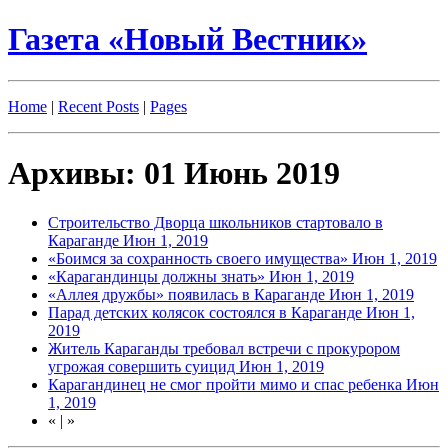
Газета «Новый Вестник»
Home
|
Recent Posts
|
Pages
Архивы: 01 Июнь 2019
Строительство Дворца школьников стартовало в
Караганде
Июн 1, 2019
«Боимся за сохранность своего имущества»
Июн 1, 2019
«Карагандинцы должны знать»
Июн 1, 2019
«Аллея дружбы» появилась в Караганде
Июн 1, 2019
Парад детских колясок состоялся в Караганде
Июн 1,
2019
Житель Караганды требовал встречи с прокурором
угрожая совершить суицид
Июн 1, 2019
Карагандинец не смог пройти мимо и спас ребенка
Июн
1, 2019
«
|
»