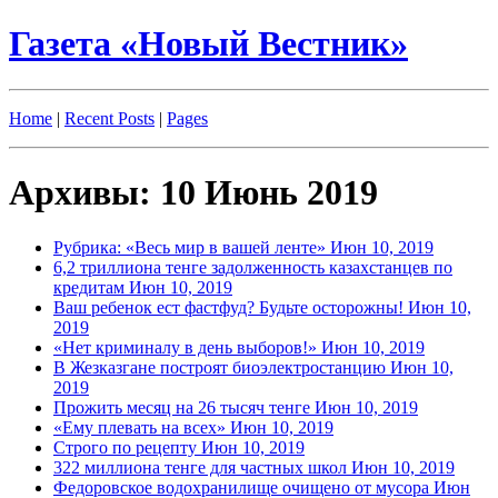
Газета «Новый Вестник»
Home
|
Recent Posts
|
Pages
Архивы: 10 Июнь 2019
Рубрика: «Весь мир в вашей ленте»
Июн 10, 2019
6,2 триллиона тенге задолженность казахстанцев по
кредитам
Июн 10, 2019
Ваш ребенок ест фастфуд? Будьте осторожны!
Июн 10,
2019
«Нет криминалу в день выборов!»
Июн 10, 2019
В Жезказгане построят биоэлектростанцию
Июн 10,
2019
Прожить месяц на 26 тысяч тенге
Июн 10, 2019
«Ему плевать на всех»
Июн 10, 2019
Строго по рецепту
Июн 10, 2019
322 миллиона тенге для частных школ
Июн 10, 2019
Федоровское водохранилище очищено от мусора
Июн