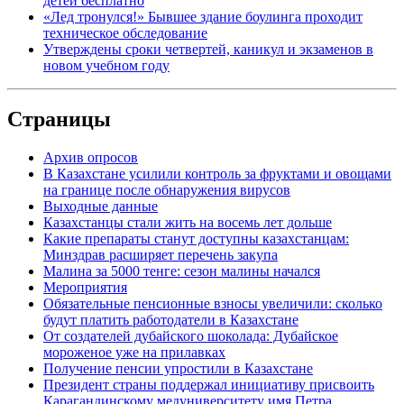
детей бесплатно
«Лед тронулся!» Бывшее здание боулинга проходит
техническое обследование
Утверждены сроки четвертей, каникул и экзаменов в
новом учебном году
Страницы
Архив опросов
В Казахстане усилили контроль за фруктами и овощами
на границе после обнаружения вирусов
Выходные данные
Казахстанцы стали жить на восемь лет дольше
Какие препараты станут доступны казахстанцам:
Минздрав расширяет перечень закупа
Малина за 5000 тенге: сезон малины начался
Мероприятия
Обязательные пенсионные взносы увеличили: сколько
будут платить работодатели в Казахстане
От создателей дубайского шоколада: Дубайское
мороженое уже на прилавках
Получение пенсии упростили в Казахстане
Президент страны поддержал инициативу присвоить
Карагандинскому медуниверситету имя Петра