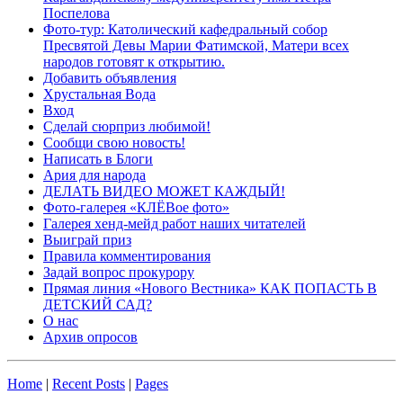
Поспелова
Фото-тур: Католический кафедральный собор
Пресвятой Девы Марии Фатимской, Матери всех
народов готовят к открытию.
Добавить объявления
Хрустальная Вода
Вход
Сделай сюрприз любимой!
Сообщи свою новость!
Написать в Блоги
Ария для народа
ДЕЛАТЬ ВИДЕО МОЖЕТ КАЖДЫЙ!
Фото-галерея «КЛЁВое фото»
Галерея хенд-мейд работ наших читателей
Выиграй приз
Правила комментирования
Задай вопрос прокурору
Прямая линия «Нового Вестника» КАК ПОПАСТЬ В
ДЕТСКИЙ САД?
О нас
Архив опросов
Home
|
Recent Posts
|
Pages