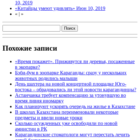
10, 2019
«Китайцы умеют удивлять»
Июн 10, 2019
«
|
»
Похожие записи
«Время покажет». Приживутся ли деревья, посаженные
в экопарке?
Бэби-бум в зоопарке Караганды: сразу у нескольких
животных родились малыши
День шахтера на новой концертной площадке Юго-
востока – обрадовались ли этой новости карагандинцы?
Астанчанка требует компенсацию за утонувшую во
время ливня иномарку
Как планируют ускорять очередь на жилье в Казахстане
В школах Казахстана переименовали некоторые
предметы и ввели новые уроки
Сколько осужденных уже освободили по новой
амнистии в РК
Карагандинские стоматологи могут перестать лечить