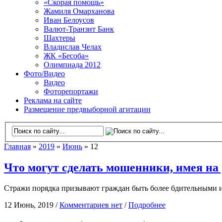
«Скорая помощь»
Жамиля Омарханова
Иван Белоусов
Валют-Транзит Банк
Шахтеры
Владислав Челах
ЖК «Бесоба»
Олимпиада 2012
Фото/Видео
Видео
Фоторепортажи
Реклама на сайте
Размещение предвыборной агитации
Главная
»
2019
»
Июнь
» 12
Что могут сделать мошенники, имея на
Стражи порядка призывают граждан быть более бдительными и
12 Июнь, 2019 /
Комментариев нет
/
Подробнее