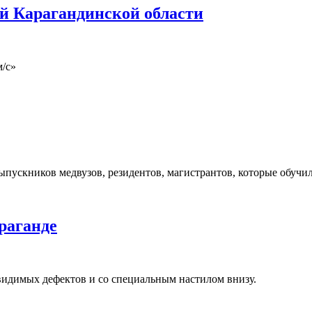
й Карагандинской области
м/с»
пускников медвузов, резидентов, магистрантов, которые обучили
раганде
з видимых дефектов и со специальным настилом внизу.