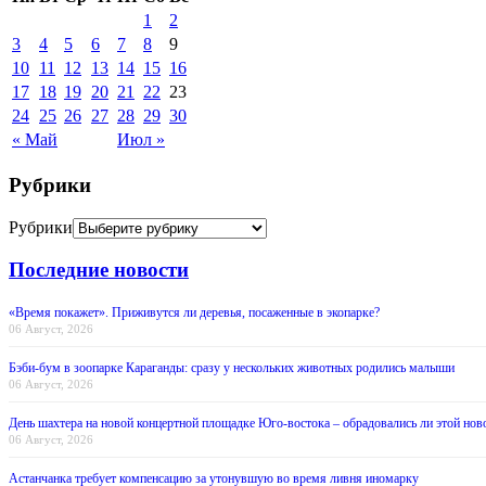
1
2
3
4
5
6
7
8
9
10
11
12
13
14
15
16
17
18
19
20
21
22
23
24
25
26
27
28
29
30
« Май
Июл »
Рубрики
Рубрики
Последние новости
«Время покажет». Приживутся ли деревья, посаженные в экопарке?
06 Август, 2026
Бэби-бум в зоопарке Караганды: сразу у нескольких животных родились малыши
06 Август, 2026
День шахтера на новой концертной площадке Юго-востока – обрадовались ли этой нов
06 Август, 2026
Астанчанка требует компенсацию за утонувшую во время ливня иномарку