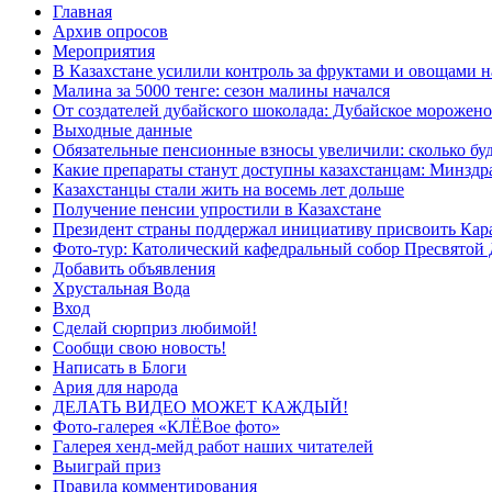
Главная
Архив опросов
Мероприятия
В Казахстане усилили контроль за фруктами и овощами н
Малина за 5000 тенге: сезон малины начался
От создателей дубайского шоколада: Дубайское морожено
Выходные данные
Обязательные пенсионные взносы увеличили: сколько буд
Какие препараты станут доступны казахстанцам: Минздра
Казахстанцы стали жить на восемь лет дольше
Получение пенсии упростили в Казахстане
Президент страны поддержал инициативу присвоить Кар
Фото-тур: Католический кафедральный собор Пресвятой 
Добавить объявления
Хрустальная Вода
Вход
Сделай сюрприз любимой!
Сообщи свою новость!
Написать в Блоги
Ария для народа
ДЕЛАТЬ ВИДЕО МОЖЕТ КАЖДЫЙ!
Фото-галерея «КЛЁВое фото»
Галерея хенд-мейд работ наших читателей
Выиграй приз
Правила комментирования