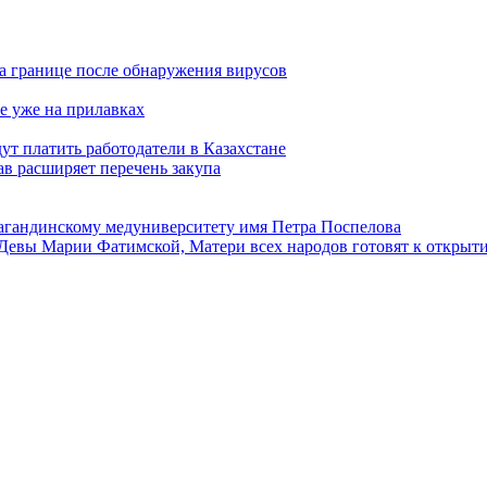
а границе после обнаружения вирусов
е уже на прилавках
ут платить работодатели в Казахстане
в расширяет перечень закупа
агандинскому медуниверситету имя Петра Поспелова
Девы Марии Фатимской, Матери всех народов готовят к открыт