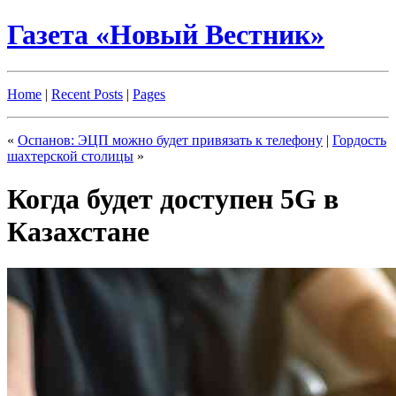
Газета «Новый Вестник»
Home
|
Recent Posts
|
Pages
«
Оспанов: ЭЦП можно будет привязать к телефону
|
Гордость
шахтерской столицы
»
Когда будет доступен 5G в
Казахстане