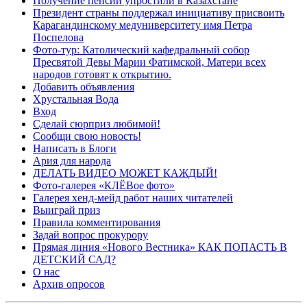
Получение пенсии упростили в Казахстане
Президент страны поддержал инициативу присвоить
Карагандинскому медуниверситету имя Петра
Поспелова
Фото-тур: Католический кафедральный собор
Пресвятой Девы Марии Фатимской, Матери всех
народов готовят к открытию.
Добавить объявления
Хрустальная Вода
Вход
Сделай сюрприз любимой!
Сообщи свою новость!
Написать в Блоги
Ария для народа
ДЕЛАТЬ ВИДЕО МОЖЕТ КАЖДЫЙ!
Фото-галерея «КЛЁВое фото»
Галерея хенд-мейд работ наших читателей
Выиграй приз
Правила комментирования
Задай вопрос прокурору
Прямая линия «Нового Вестника» КАК ПОПАСТЬ В
ДЕТСКИЙ САД?
О нас
Архив опросов