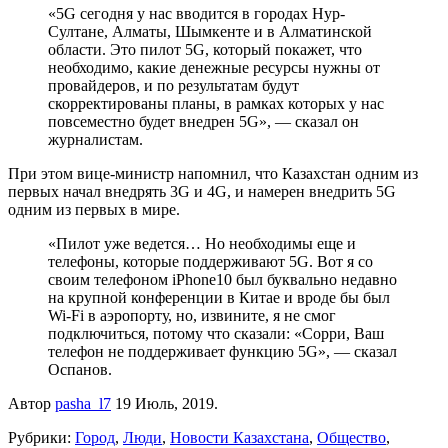
«5G сегодня у нас вводится в городах Нур-
Султане, Алматы, Шымкенте и в Алматинской
области. Это пилот 5G, который покажет, что
необходимо, какие денежные ресурсы нужны от
провайдеров, и по результатам будут
скорректированы планы, в рамках которых у нас
повсеместно будет внедрен 5G», — сказал он
журналистам.
При этом вице-министр напомнил, что Казахстан одним из
первых начал внедрять 3G и 4G, и намерен внедрить 5G
одним из первых в мире.
«Пилот уже ведется… Но необходимы еще и
телефоны, которые поддерживают 5G. Вот я со
своим телефоном iPhone10 был буквально недавно
на крупной конференции в Китае и вроде бы был
Wi-Fi в аэропорту, но, извините, я не смог
подключиться, потому что сказали: «Сорри, Ваш
телефон не поддерживает функцию 5G», — сказал
Оспанов.
Автор
pasha_l7
19 Июль, 2019.
Рубрики:
Город
,
Люди
,
Новости Казахстана
,
Общество
,