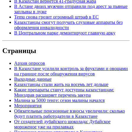
В Казахстан вернется 41-градусная жара
В Астане двоих мужчин отправили под арест за пьяные
заплывы в луже
Temu снова грозит огромный штраф в ЕС
Казахстанцы смогут получать слуховые аппараты без
оформления инвалидности
В Центральном парке демонтируют главную арку
Страницы
Архив опросов
В Казахстане усилили контроль за фруктами и овощами
на границе после обнаружения вирусов
Выходные данные
Казахстанцы стали жить на восемь лет дольше
Какие препараты станут доступны казахстанцам:
Минздрав расширяет перечень закупа
Малина за 5000 тенге: сезон малины начался
Мероприятия
Обязательные пенсионные взносы увеличили: сколько
будут платить работодатели в Казахстане
От создателей дубайского шоколада: Дубайское
мороженое уже на прилавках