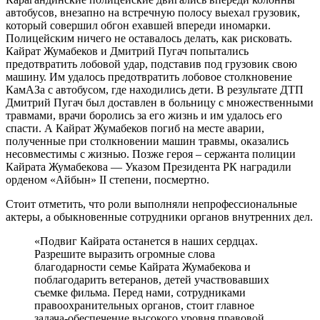
автобусов, внезапно на встречную полосу выехал грузовик,
который совершил обгон ехавшей впереди иномарки.
Полицейским ничего не оставалось делать, как рисковать.
Кайрат Жумабеков и Дмитрий Пугач попытались
предотвратить лобовой удар, подставив под грузовик свою
машину. Им удалось предотвратить лобовое столкновение
КамАЗа с автобусом, где находились дети. В результате ДТП
Дмитрий Пугач был доставлен в больницу с множественными
травмами, врачи боролись за его жизнь и им удалось его
спасти. А Кайрат Жумабеков погиб на месте аварии,
полученные при столкновении машин травмы, оказались
несовместимы с жизнью. Позже героя – сержанта полиции
Кайрата Жумабекова — Указом Президента РК наградили
орденом «Айбын» II степени, посмертно.
Стоит отметить, что роли выполняли непрофессиональные
актеры, а обыкновенные сотрудники органов внутренних дел.
«Подвиг Кайрата останется в наших сердцах.
Разрешите выразить огромные слова
благодарности семье Кайрата Жумабекова и
поблагодарить ветеранов, детей участвовавших
съемке фильма. Перед нами, сотрудниками
правоохранительных органов, стоит главное
задача-обеспечение высокого уровня правовой