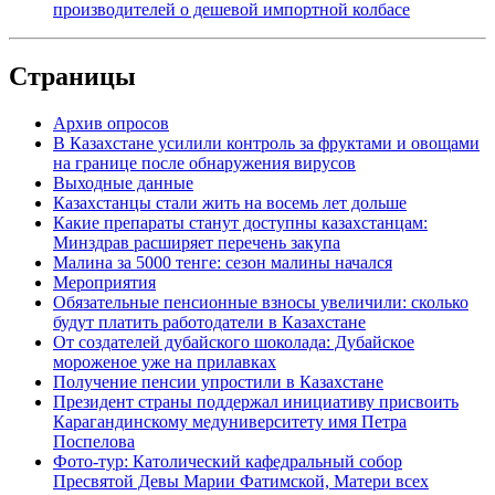
производителей о дешевой импортной колбасе
Страницы
Архив опросов
В Казахстане усилили контроль за фруктами и овощами
на границе после обнаружения вирусов
Выходные данные
Казахстанцы стали жить на восемь лет дольше
Какие препараты станут доступны казахстанцам:
Минздрав расширяет перечень закупа
Малина за 5000 тенге: сезон малины начался
Мероприятия
Обязательные пенсионные взносы увеличили: сколько
будут платить работодатели в Казахстане
От создателей дубайского шоколада: Дубайское
мороженое уже на прилавках
Получение пенсии упростили в Казахстане
Президент страны поддержал инициативу присвоить
Карагандинскому медуниверситету имя Петра
Поспелова
Фото-тур: Католический кафедральный собор
Пресвятой Девы Марии Фатимской, Матери всех