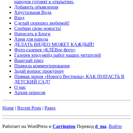
народов готовят к открытию.
Добавить объявления
Хрустальная Вода
Вход
Сделай сюрприз любимой!
Сообщи свою новость!
Написать в Блоги
Ария для народа
ДЕЛАТЬ ВИДЕО МОЖЕТ КАЖДЫЙ!
Фото-галерея «КЛЁВое фото»
Галерея хенд-мейд работ наших читателей
Выиграй приз
Правила комментирования
Задай вопрос прокурору
Прямая линия «Нового Вестника» КАК ПОПАСТЬ В
ДЕТСКИЙ САД?
О нас
Архив опросов
Home
|
Recent Posts
|
Pages
Работает на WordPress и
Carrington
Перевод
d_ma
.
Войти