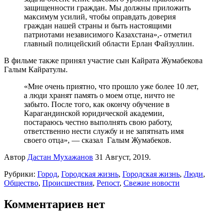
защищенности граждан. Мы должны приложить
максимум усилий, чтобы оправдать доверия
граждан нашей страны и быть настоящими
патриотами независимого Казахстана»,- отметил
главный полицейский области Ерлан Файзуллин.
В фильме также принял участие сын Кайрата Жумабекова
Галым Кайратулы.
«Мне очень приятно, что прошло уже более 10 лет,
а люди хранят память о моем отце, ничто не
забыто. После того, как окончу обучение в
Карагандинской юридической академии,
постараюсь честно выполнять свою работу,
ответственно нести службу и не запятнать имя
своего отца», — сказал Галым Жумабеков.
Автор
Дастан Мухажанов
31 Август, 2019.
Рубрики:
Город
,
Городская жизнь
,
Городская жизнь
,
Люди
,
Общество
,
Происшествия
,
Репост
,
Свежие новости
Комментариев нет