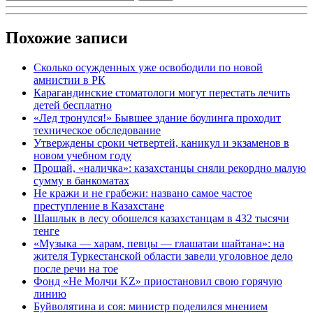
Похожие записи
Сколько осужденных уже освободили по новой
амнистии в РК
Карагандинские стоматологи могут перестать лечить
детей бесплатно
«Лед тронулся!» Бывшее здание боулинга проходит
техническое обследование
Утверждены сроки четвертей, каникул и экзаменов в
новом учебном году
Прощай, «наличка»: казахстанцы сняли рекордно малую
сумму в банкоматах
Не кражи и не грабежи: названо самое частое
преступление в Казахстане
Шашлык в лесу обошелся казахстанцам в 432 тысячи
тенге
«Музыка — харам, певцы — глашатаи шайтана»: на
жителя Туркестанской области завели уголовное дело
после речи на тое
Фонд «Не Молчи KZ» приостановил свою горячую
линию
Буйволятина и соя: министр поделился мнением