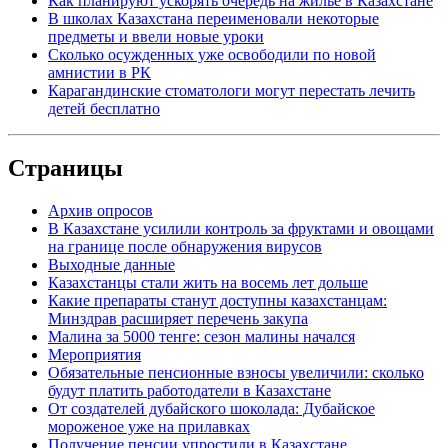
Как планируют ускорять очередь на жилье в Казахстане
В школах Казахстана переименовали некоторые
предметы и ввели новые уроки
Сколько осужденных уже освободили по новой
амнистии в РК
Карагандинские стоматологи могут перестать лечить
детей бесплатно
Страницы
Архив опросов
В Казахстане усилили контроль за фруктами и овощами
на границе после обнаружения вирусов
Выходные данные
Казахстанцы стали жить на восемь лет дольше
Какие препараты станут доступны казахстанцам:
Минздрав расширяет перечень закупа
Малина за 5000 тенге: сезон малины начался
Мероприятия
Обязательные пенсионные взносы увеличили: сколько
будут платить работодатели в Казахстане
От создателей дубайского шоколада: Дубайское
мороженое уже на прилавках
Получение пенсии упростили в Казахстане