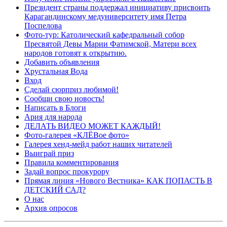
Президент страны поддержал инициативу присвоить
Карагандинскому медуниверситету имя Петра
Поспелова
Фото-тур: Католический кафедральный собор
Пресвятой Девы Марии Фатимской, Матери всех
народов готовят к открытию.
Добавить объявления
Хрустальная Вода
Вход
Сделай сюрприз любимой!
Сообщи свою новость!
Написать в Блоги
Ария для народа
ДЕЛАТЬ ВИДЕО МОЖЕТ КАЖДЫЙ!
Фото-галерея «КЛЁВое фото»
Галерея хенд-мейд работ наших читателей
Выиграй приз
Правила комментирования
Задай вопрос прокурору
Прямая линия «Нового Вестника» КАК ПОПАСТЬ В
ДЕТСКИЙ САД?
О нас
Архив опросов