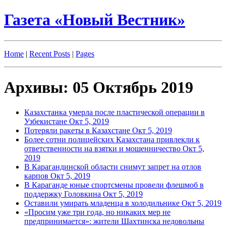
Газета «Новый Вестник»
Home
|
Recent Posts
|
Pages
Архивы: 05 Октябрь 2019
Казахстанка умерла после пластической операции в
Узбекистане
Окт 5, 2019
Потеряли ракеты в Казахстане
Окт 5, 2019
Более сотни полицейских Казахстана привлекли к
ответственности на взятки и мошенничество
Окт 5,
2019
В Карагандинской области снимут запрет на отлов
карпов
Окт 5, 2019
В Караганде юные спортсмены провели флешмоб в
поддержку Головкина
Окт 5, 2019
Оставили умирать младенца в холодильнике
Окт 5, 2019
«Просим уже три года, но никаких мер не
предпринимается»: жители Шахтинска недовольны