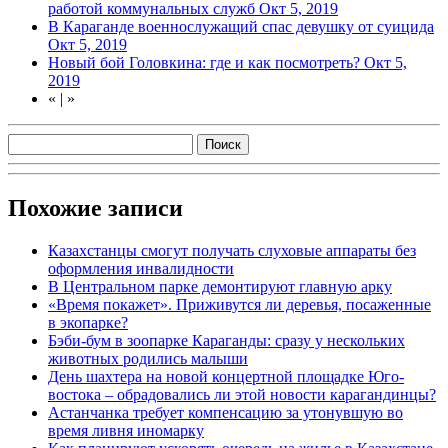
работой коммунальных служб
Окт 5, 2019
В Караганде военнослужащий спас девушку от суицида
Окт 5, 2019
Новый бой Головкина: где и как посмотреть?
Окт 5,
2019
«
|
»
Похожие записи
Казахстанцы смогут получать слуховые аппараты без
оформления инвалидности
В Центральном парке демонтируют главную арку
«Время покажет». Приживутся ли деревья, посаженные
в экопарке?
Бэби-бум в зоопарке Караганды: сразу у нескольких
животных родились малыши
День шахтера на новой концертной площадке Юго-
востока – обрадовались ли этой новости карагандинцы?
Астанчанка требует компенсацию за утонувшую во
время ливня иномарку