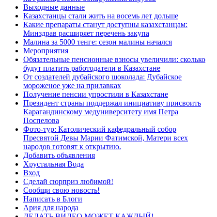
Выходные данные
Казахстанцы стали жить на восемь лет дольше
Какие препараты станут доступны казахстанцам:
Минздрав расширяет перечень закупа
Малина за 5000 тенге: сезон малины начался
Мероприятия
Обязательные пенсионные взносы увеличили: сколько
будут платить работодатели в Казахстане
От создателей дубайского шоколада: Дубайское
мороженое уже на прилавках
Получение пенсии упростили в Казахстане
Президент страны поддержал инициативу присвоить
Карагандинскому медуниверситету имя Петра
Поспелова
Фото-тур: Католический кафедральный собор
Пресвятой Девы Марии Фатимской, Матери всех
народов готовят к открытию.
Добавить объявления
Хрустальная Вода
Вход
Сделай сюрприз любимой!
Сообщи свою новость!
Написать в Блоги
Ария для народа
ДЕЛАТЬ ВИДЕО МОЖЕТ КАЖДЫЙ!