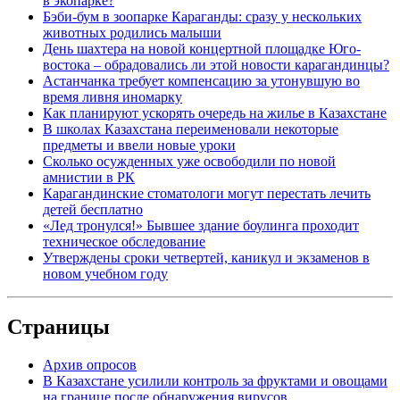
в экопарке?
Бэби-бум в зоопарке Караганды: сразу у нескольких
животных родились малыши
День шахтера на новой концертной площадке Юго-
востока – обрадовались ли этой новости карагандинцы?
Астанчанка требует компенсацию за утонувшую во
время ливня иномарку
Как планируют ускорять очередь на жилье в Казахстане
В школах Казахстана переименовали некоторые
предметы и ввели новые уроки
Сколько осужденных уже освободили по новой
амнистии в РК
Карагандинские стоматологи могут перестать лечить
детей бесплатно
«Лед тронулся!» Бывшее здание боулинга проходит
техническое обследование
Утверждены сроки четвертей, каникул и экзаменов в
новом учебном году
Страницы
Архив опросов
В Казахстане усилили контроль за фруктами и овощами
на границе после обнаружения вирусов